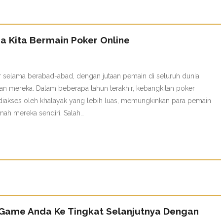
 Kita Bermain Poker Online
r selama berabad-abad, dengan jutaan pemain di seluruh dunia
n mereka. Dalam beberapa tahun terakhir, kebangkitan poker
diakses oleh khalayak yang lebih luas, memungkinkan para pemain
mah mereka sendiri. Salah…
Game Anda Ke Tingkat Selanjutnya Dengan