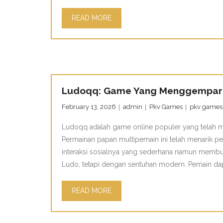
READ MORE
Ludoqq: Game Yang Menggempark
February 13, 2026
admin
Pkv Games
pkv games
Ludoqq adalah game online populer yang telah 
Permainan papan multipemain ini telah menarik pe
interaksi sosialnya yang sederhana namun membua
Ludo, tetapi dengan sentuhan modern. Pemain dap
READ MORE