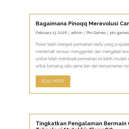
Bagaimana Pinoqq Merevolusi Cara
February 13, 2026
admin
Pkv Games
pkv games
Poker telah menjadi permainan kartu yang popule
menikmati sensasi menggertak dan mengakali lawa
online telah membuat permainan ini lebih mudah 
untuk bersaing satu sama lain dari kenyamanan ru
READ MORE
Tingkatkan Pengalaman Bermain 