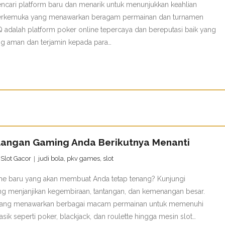
cari platform baru dan menarik untuk menunjukkan keahlian
 terkemuka yang menawarkan beragam permainan dan turnamen
Q adalah platform poker online tepercaya dan bereputasi baik yang
 aman dan terjamin kepada para…
langan Gaming Anda Berikutnya Menanti
,
Slot Gacor
judi bola
,
pkv games
,
slot
me baru yang akan membuat Anda tetap tenang? Kunjungi
 menjanjikan kegembiraan, tantangan, dan kemenangan besar.
r yang menawarkan berbagai macam permainan untuk memenuhi
asik seperti poker, blackjack, dan roulette hingga mesin slot…