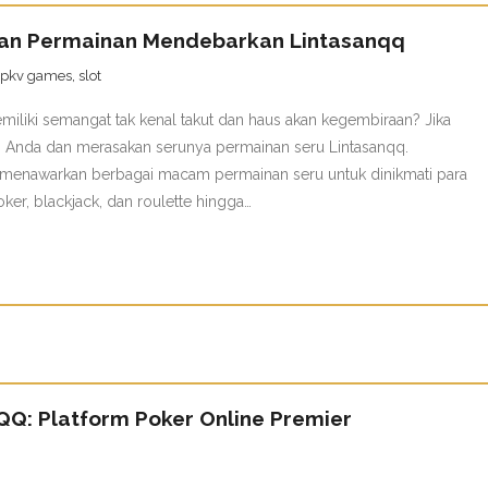
gan Permainan Mendebarkan Lintasanqq
pkv games
,
slot
liki semangat tak kenal takut dan haus akan kegembiraan? Jika
udi Anda dan merasakan serunya permainan seru Lintasanqq.
g menawarkan berbagai macam permainan seru untuk dinikmati para
ker, blackjack, dan roulette hingga…
Q: Platform Poker Online Premier