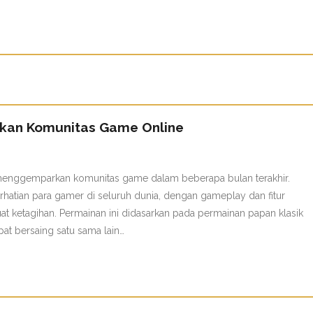
an Komunitas Game Online
menggemparkan komunitas game dalam beberapa bulan terakhir.
rhatian para gamer di seluruh dunia, dengan gameplay dan fitur
t ketagihan. Permainan ini didasarkan pada permainan papan klasik
at bersaing satu sama lain…