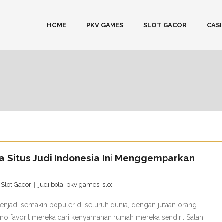
HOME
PKV GAMES
SLOT GACOR
CAS
 Situs Judi Indonesia Ini Menggemparkan
,
Slot Gacor
judi bola
,
pkv games
,
slot
menjadi semakin populer di seluruh dunia, dengan jutaan orang
sino favorit mereka dari kenyamanan rumah mereka sendiri. Salah