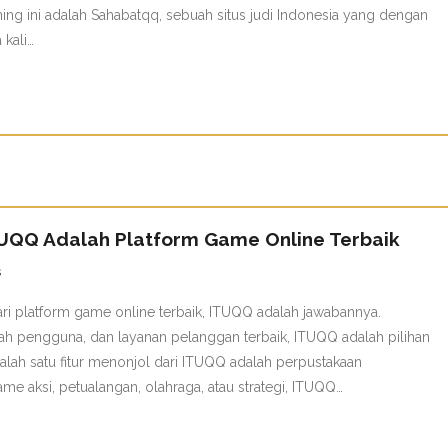
ing ini adalah Sahabatqq, sebuah situs judi Indonesia yang dengan
 kali…
UQQ Adalah Platform Game Online Terbaik
s
i platform game online terbaik, ITUQQ adalah jawabannya.
 pengguna, dan layanan pelanggan terbaik, ITUQQ adalah pilihan
lah satu fitur menonjol dari ITUQQ adalah perpustakaan
 aksi, petualangan, olahraga, atau strategi, ITUQQ…