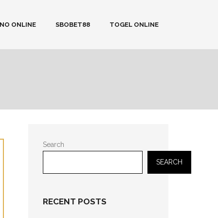
INO ONLINE
SBOBET88
TOGEL ONLINE
Search
SEARCH
RECENT POSTS