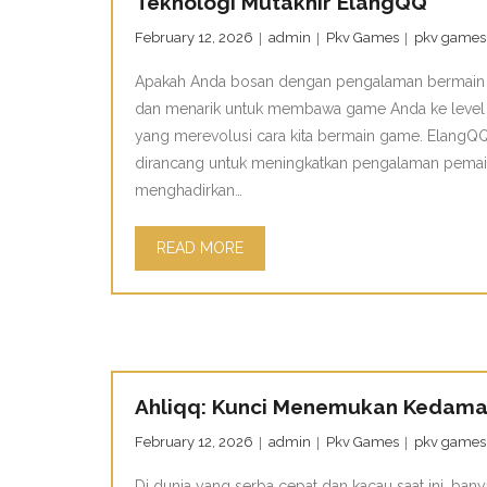
Teknologi Mutakhir ElangQQ
February 12, 2026
admin
Pkv Games
pkv games
Apakah Anda bosan dengan pengalaman bermain g
dan menarik untuk membawa game Anda ke level s
yang merevolusi cara kita bermain game. ElangQQ
dirancang untuk meningkatkan pengalaman pemai
menghadirkan…
READ MORE
Ahliqq: Kunci Menemukan Kedamai
February 12, 2026
admin
Pkv Games
pkv games
Di dunia yang serba cepat dan kacau saat ini, b