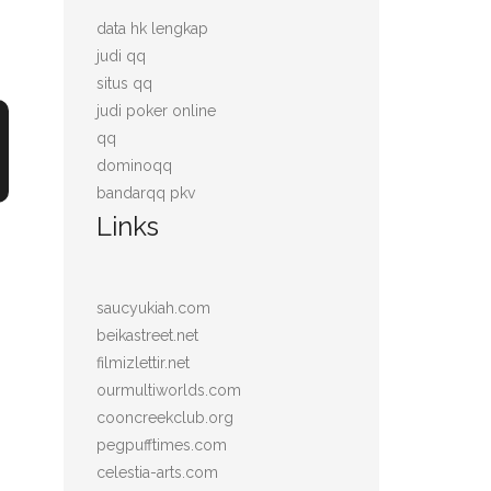
data hk lengkap
judi qq
situs qq
judi poker online
qq
dominoqq
bandarqq pkv
Links
saucyukiah.com
beikastreet.net
filmizlettir.net
ourmultiworlds.com
cooncreekclub.org
pegpufftimes.com
celestia-arts.com