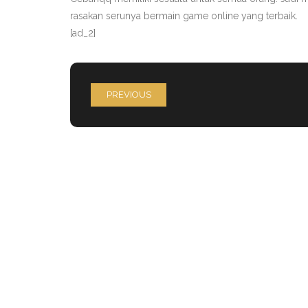
rasakan serunya bermain game online yang terbaik.
[ad_2]
PREVIOUS