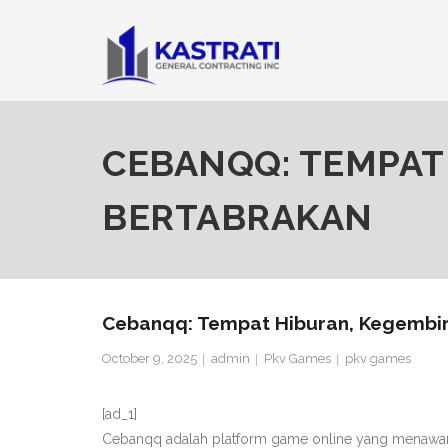
Skip
to
content
CEBANQQ: TEMPAT
BERTABRAKAN
Cebanqq: Tempat Hiburan, Kegembir
October 9, 2025
admin
Pkv Games
pkv games
[ad_1]
Cebanqq adalah platform game online yang menawa