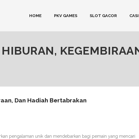
HOME
PKV GAMES
SLOT GACOR
CAS
 HIBURAN, KEGEMBIRAAN
aan, Dan Hadiah Bertabrakan
rkan pengalaman unik dan mendebarkan bagi pemain yang mencari