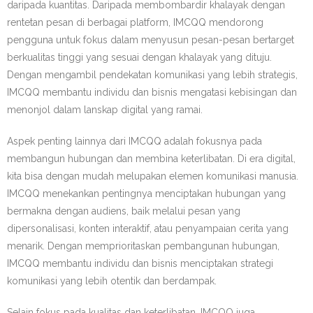
daripada kuantitas. Daripada membombardir khalayak dengan
rentetan pesan di berbagai platform, IMCQQ mendorong
pengguna untuk fokus dalam menyusun pesan-pesan bertarget
berkualitas tinggi yang sesuai dengan khalayak yang dituju.
Dengan mengambil pendekatan komunikasi yang lebih strategis,
IMCQQ membantu individu dan bisnis mengatasi kebisingan dan
menonjol dalam lanskap digital yang ramai.
Aspek penting lainnya dari IMCQQ adalah fokusnya pada
membangun hubungan dan membina keterlibatan. Di era digital,
kita bisa dengan mudah melupakan elemen komunikasi manusia.
IMCQQ menekankan pentingnya menciptakan hubungan yang
bermakna dengan audiens, baik melalui pesan yang
dipersonalisasi, konten interaktif, atau penyampaian cerita yang
menarik. Dengan memprioritaskan pembangunan hubungan,
IMCQQ membantu individu dan bisnis menciptakan strategi
komunikasi yang lebih otentik dan berdampak.
Selain fokus pada kualitas dan keterlibatan, IMCQQ juga