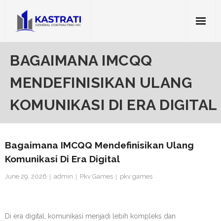
Skip
to
content
Home
BAGAIMANA IMCQQ
Pkv Games
MENDEFINISIKAN ULANG
Slot Gacor
KOMUNIKASI DI ERA DIGITAL
Casino Online
Bagaimana IMCQQ Mendefinisikan Ulang
SBOBET88
Komunikasi Di Era Digital
Togel Online
June 29, 2026
admin
Pkv Games
pkv games
Di era digital, komunikasi menjadi lebih kompleks dan