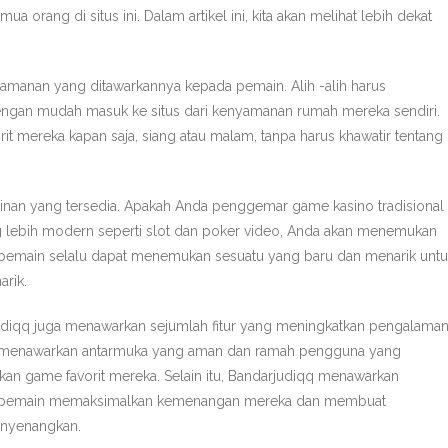
a orang di situs ini. Dalam artikel ini, kita akan melihat lebih dekat
yamanan yang ditawarkannya kepada pemain. Alih -alih harus
dengan mudah masuk ke situs dari kenyamanan rumah mereka sendiri.
t mereka kapan saja, siang atau malam, tanpa harus khawatir tentang
ainan yang tersedia. Apakah Anda penggemar game kasino tradisional
ang lebih modern seperti slot dan poker video, Anda akan menemukan
ahwa pemain selalu dapat menemukan sesuatu yang baru dan menarik unt
rik.
udiqq juga menawarkan sejumlah fitur yang meningkatkan pengalama
ini menawarkan antarmuka yang aman dan ramah pengguna yang
 game favorit mereka. Selain itu, Bandarjudiqq menawarkan
u pemain memaksimalkan kemenangan mereka dan membuat
enyenangkan.