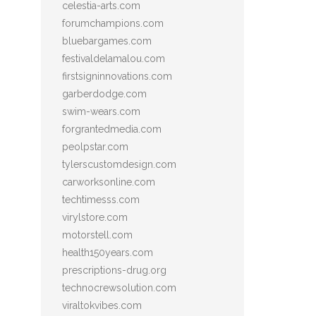
celestia-arts.com
forumchampions.com
bluebargames.com
festivaldelamalou.com
firstsigninnovations.com
garberdodge.com
swim-wears.com
forgrantedmedia.com
peolpstar.com
tylerscustomdesign.com
carworksonline.com
techtimesss.com
virylstore.com
motorstell.com
health150years.com
prescriptions-drug.org
technocrewsolution.com
viraltokvibes.com