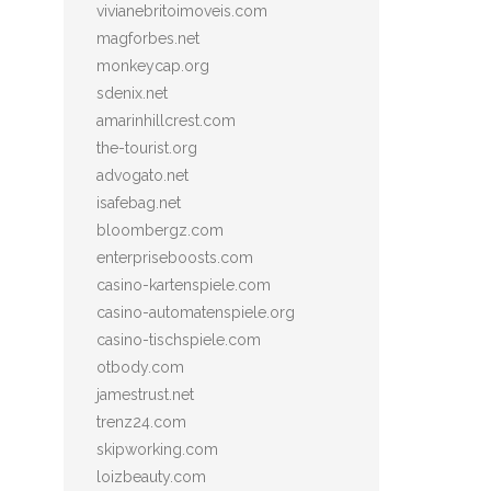
vivianebritoimoveis.com
magforbes.net
monkeycap.org
sdenix.net
amarinhillcrest.com
the-tourist.org
advogato.net
isafebag.net
bloombergz.com
enterpriseboosts.com
casino-kartenspiele.com
casino-automatenspiele.org
casino-tischspiele.com
otbody.com
jamestrust.net
trenz24.com
skipworking.com
loizbeauty.com