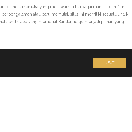
dian online terkemuka yang menawarkan berbagai manfaat dan fitur
 berpengalaman atau baru memulai, situs ini memiliki sesuatu untuk
at sendiri apa yang membuat Bandarjudiqq menjadi pilihan yang
NEXT