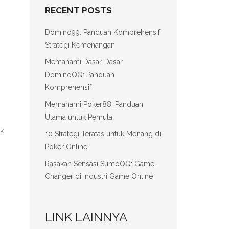
RECENT POSTS
Domino99: Panduan Komprehensif
Strategi Kemenangan
Memahami Dasar-Dasar
DominoQQ: Panduan
Komprehensif
Memahami Poker88: Panduan
Utama untuk Pemula
uk
10 Strategi Teratas untuk Menang di
Poker Online
Rasakan Sensasi SumoQQ: Game-
n
Changer di Industri Game Online
LINK LAINNYA