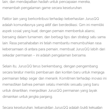
lain, dan mendapatkan hadiah untuk pencapaian mereka,
menambah pengalaman game secara keseluruhan.
Faktor lain yang berkontribusi terhadap keberhasilan JurusQQ
adalah komunitasnya yang aktif dan berdedikasi. Gim ini memiliki
aspek sosial yang kuat, dengan pemain membentuk aliansi,
bersaing dalam turnamen, dan berbagi tips dan strategi satu sama
lain. Rasa persahabatan ini telah membantu menumbuhkan rasa
kebersamaan di antara para pemain, membuat JurusQQ lebih dari
sekadar permainan – ini adalah pengalaman bersama.
Selain itu, JurusQQ terus berkembang, dengan pengembang
secara teratur merilis pembaruan dan konten baru untuk menjaga
permainan tetap segar dan menarik. Komitmen terhadap inovasi ini
memastikan bahwa pemain selalu memiliki sesuatu yang baru
untuk dinantikan, menjadikan JurusQQ permainan yang layak
dimainkan untuk jangka panjang.
Secara keseluruhan, kebangkitan JurusQQ adalah bukti kekuatan