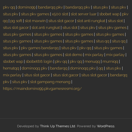
pkv qq
|
domino99
|
bandarqq pkv
|
bandarqq pkv
|
situs pkv
|
situs pkv
|
situs pkv
|
situs pkv games
|
x500 slot
|
slot server luar
|
sbobet wap
|
pkv
qq
|
pg soft
|
slot maxwin
|
situs slot gacor
|
slot anti rungkat
|
situs slot
|
situs slot gacor
|
slot anti rungkat
|
situs slot
|
situs pkv
|
situs pkv games
|
situs pkv games
|
situs pkv games
|
situs pkv games
|
situs pkv games
|
situs pkv games
|
situs pkv games
|
situs pkv games
|
situs qq
|
situs qq
|
situs pkv
|
pkv games bandarqq
|
situs pkv
|
pkv qq
|
situs pkv games
|
situs pkv games
|
situs pkv games
|
slot demo
|
mix parlay
|
mix parlay
|
sbobet wap
|
sbobet88 login
|
pkv qq
|
pkv qq
|
menuqq
|
murniqq
|
hematqq
|
dominoqq pkv
|
bandarqq
|
dominoqq pkv
|
qq
|
situs pkv
|
mix parlay
|
situs slot gacor
|
situs slot gacor
|
situs slot gacor
|
bandarqq
pkv
|
situs pkv
|
slot gampang menang
|
https://maindomino99.pkvgamesresmi.org/
Developed by
Think Up Themes Ltd
. Powered by
WordPress
.