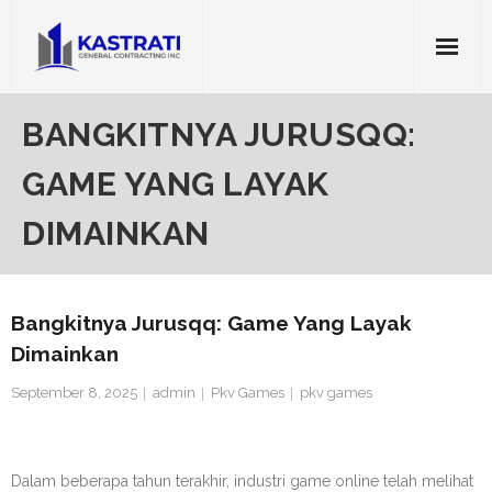
Skip
to
content
Home
BANGKITNYA JURUSQQ:
Pkv Games
GAME YANG LAYAK
Slot Gacor
DIMAINKAN
Casino Online
Bangkitnya Jurusqq: Game Yang Layak
SBOBET88
Dimainkan
Togel Online
September 8, 2025
admin
Pkv Games
pkv games
Dalam beberapa tahun terakhir, industri game online telah melihat