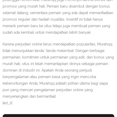
promosi yang murah hati. Pemain baru disambut dengan bonus
selamat datang, sementara pemain yang ada dapat memanfaatkan
promosi reguler dan hadiah loyalitas. Insentif ini tidak hanya
menarik pemain baru ke situs tetapi juga membuat pemain yang
sudah ada kembali untuk mendapatkan lebih banyak.
Karena perjudian online terus mendapatkan popularitas, Murahqq
tidak menunjukkan tanda -tanda melambat. Dengan berbagai
permainan, komitmen untuk permainan yang adil, dan bonus yang
murah hati, situs ini telah memantapkan dirinya sebagai pemain
dominan di industri ini. Apakah Anda seorang penjudi
berpengalaman atau pemain biasa yang ingin mencoba
keberuntungan Anda, Murahqq adalah pilihan utama bagi siapa
pun yang mencari pengalaman perjudian online yang
menyenangkan dan bermanfaat.
[ad_2]