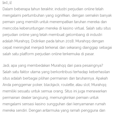
[ad_1]
Dalam beberapa tahun terakhir, industri perjudian online telah
mengalami pertumbuhan yang signifikan, dengan semakin banyak
pemain yang memilih untuk menempatkan taruhan mereka dan
mencoba keberuntungan mereka di kasino virtual. Salah satu situs
perjudian online yang telah membuat gelombang di industri
adalah Murahqq. Didirikan pada tahun 2018, Murahqq dengan
cepat meningkat menjadi terkenal dan sekarang dianggap sebagai
salah satu platform perjudian online terkemuka di pasar.
Jadi, apa yang membedakan Murahqq dari para pesaingnya?
Salah satu faktor utama yang berkontribusi terhadap keberhasilan
situs adalah berbagai pilihan permainan dan taruhannya. Apakah
Anda penggemar poker, blackjack, roulette, atau slot, Murahqq
memiliki sesuatu untuk semua orang. Situs ini juga menawarkan
permainan dealer langsung, memungkinkan pemain untuk
mengalami sensasi kasino sungguhan dari kenyamanan rumah
mereka sendiri. Dengan antarmuka yang ramah pengguna dan