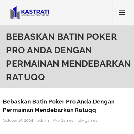
Skip
to
content
Home
BEBASKAN BATIN POKER
Pkv Games
PRO ANDA DENGAN
Slot Gacor
PERMAINAN MENDEBARKAN
Casino Online
RATUQQ
SBOBET88
Bebaskan Batin Poker Pro Anda Dengan
Togel Online
Permainan Mendebarkan Ratuqq
October 15, 2024
admin
Pkv Games
pkv games