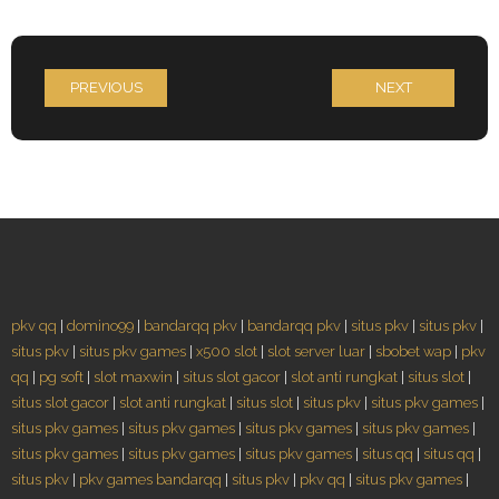
PREVIOUS
NEXT
pkv qq
|
domino99
|
bandarqq pkv
|
bandarqq pkv
|
situs pkv
|
situs pkv
|
situs pkv
|
situs pkv games
|
x500 slot
|
slot server luar
|
sbobet wap
|
pkv
qq
|
pg soft
|
slot maxwin
|
situs slot gacor
|
slot anti rungkat
|
situs slot
|
situs slot gacor
|
slot anti rungkat
|
situs slot
|
situs pkv
|
situs pkv games
|
situs pkv games
|
situs pkv games
|
situs pkv games
|
situs pkv games
|
situs pkv games
|
situs pkv games
|
situs pkv games
|
situs qq
|
situs qq
|
situs pkv
|
pkv games bandarqq
|
situs pkv
|
pkv qq
|
situs pkv games
|