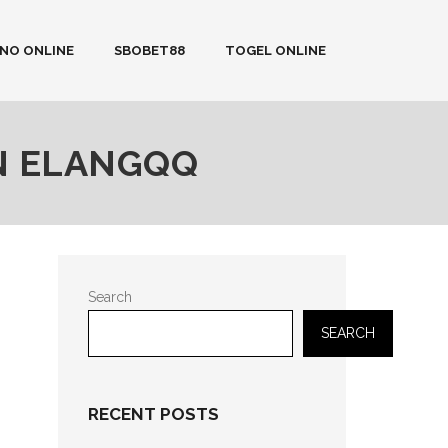
INO ONLINE
SBOBET88
TOGEL ONLINE
N ELANGQQ
Search
SEARCH
RECENT POSTS