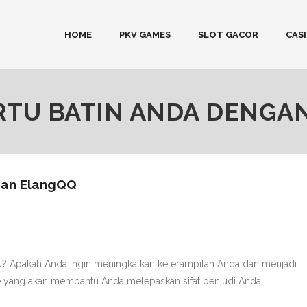
HOME
PKV GAMES
SLOT GACOR
CAS
RTU BATIN ANDA DENGA
gan ElangQQ
u? Apakah Anda ingin meningkatkan keterampilan Anda dan menjadi
ine yang akan membantu Anda melepaskan sifat penjudi Anda.