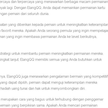
rpercaya dan terpercaya yang menawarkan berbagai macam permainan
anyak lagi. Dengan ElangQQ, Anda dapat memainkan permainan kartu
engan pemain dari seluruh dunia.
mpatan yang diberikan kepada pemain untuk meningkatkan keterampila
u favorit mereka. Apakah Anda seorang pemula yang ingin mempelajar
aman yang ingin membawa permainan Anda ke level berikutnya,
dan strategi untuk membantu pemain meningkatkan permainan mereka.
ik tingkat lanjut, ElangQQ memiliki semua yang Anda butuhkan untuk
nya, ElangQQ juga menawarkan pengalaman bermain yang kompetitif
ang dapat dipilih, pemain dapat menguji keterampilan mereka
 hadiah uang tunai dan hak untuk menyombongkan diri.
uga merupakan cara yang bagus untuk terhubung dengan penggemar
pemain yang berpikiran sama. Apakah Anda mencari permainan