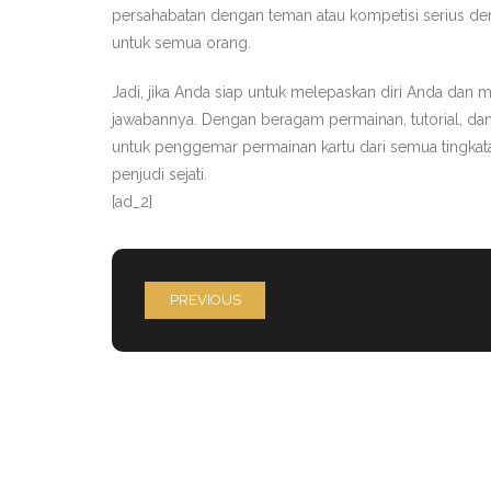
persahabatan dengan teman atau kompetisi serius d
untuk semua orang.
Jadi, jika Anda siap untuk melepaskan diri Anda da
jawabannya. Dengan beragam permainan, tutorial, d
untuk penggemar permainan kartu dari semua tingkata
penjudi sejati.
[ad_2]
PREVIOUS