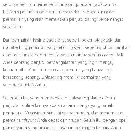
serunya bermain game seru, Lintasanqq adalah jawabannya.
Platform perjudian online ini menawarkan berbagai macam
permainan yang akan memuaskan penjudi paling bersemangat
sekalipun.
Dari permainan kasino tradisional seperti poker, blackjack, dan
roulette hingga pilihan yang lebih modern seperti slot dan taruhan
olahraga, Lintasanqq memiliki sesuatu untuk semua orang. Baik
Anda seorang penjudi berpengalaman yang ingin menguji
keterampilan Anda atau seorang pemula yang hanya ingin
bersenang-senang, Lintasanqq memiliki permainan yang
sempurna untuk Anda.
Salah satu hal yang membedakan Lintasanqq dari platform
perjudian online lainnya adalah antarmukanya yang ramah
pengguna. Menavigasi situs ini sangat mudah, dan menemukan
permainan favorit Anda cepat dan mudah. Selain itu, dengan opsi
pembayaran yang aman dan layanan pelanggan terbaik, Anda