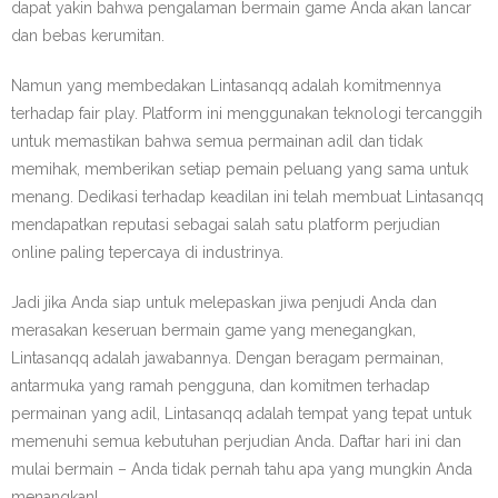
dapat yakin bahwa pengalaman bermain game Anda akan lancar
dan bebas kerumitan.
Namun yang membedakan Lintasanqq adalah komitmennya
terhadap fair play. Platform ini menggunakan teknologi tercanggih
untuk memastikan bahwa semua permainan adil dan tidak
memihak, memberikan setiap pemain peluang yang sama untuk
menang. Dedikasi terhadap keadilan ini telah membuat Lintasanqq
mendapatkan reputasi sebagai salah satu platform perjudian
online paling tepercaya di industrinya.
Jadi jika Anda siap untuk melepaskan jiwa penjudi Anda dan
merasakan keseruan bermain game yang menegangkan,
Lintasanqq adalah jawabannya. Dengan beragam permainan,
antarmuka yang ramah pengguna, dan komitmen terhadap
permainan yang adil, Lintasanqq adalah tempat yang tepat untuk
memenuhi semua kebutuhan perjudian Anda. Daftar hari ini dan
mulai bermain – Anda tidak pernah tahu apa yang mungkin Anda
menangkan!