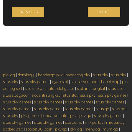
PREVIOUS
NEXT
pkv qq
|
domino99
|
bandarqq pkv
|
bandarqq pkv
|
situs pkv
|
situs pkv
|
situs pkv
|
situs pkv games
|
x500 slot
|
slot server luar
|
sbobet wap
|
pkv
qq
|
pg soft
|
slot maxwin
|
situs slot gacor
|
slot anti rungkat
|
situs slot
|
situs slot gacor
|
slot anti rungkat
|
situs slot
|
situs pkv
|
situs pkv games
|
situs pkv games
|
situs pkv games
|
situs pkv games
|
situs pkv games
|
situs pkv games
|
situs pkv games
|
situs pkv games
|
situs qq
|
situs qq
|
situs pkv
|
pkv games bandarqq
|
situs pkv
|
pkv qq
|
situs pkv games
|
situs pkv games
|
situs pkv games
|
slot demo
|
mix parlay
|
mix parlay
|
sbobet wap
|
sbobet88 login
|
pkv qq
|
pkv qq
|
menuqq
|
murniqq
|