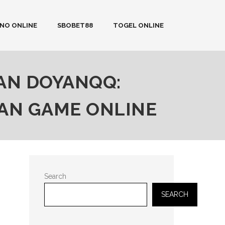
INO ONLINE
SBOBET88
TOGEL ONLINE
AN DOYANQQ:
AN GAME ONLINE
Search
SEARCH