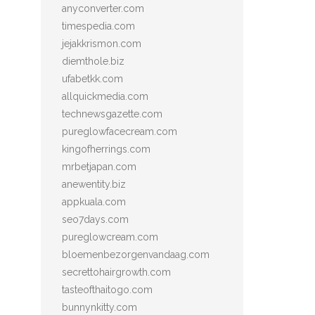
anyconverter.com
timespedia.com
jejakkrismon.com
diemthole.biz
ufabetkk.com
allquickmedia.com
technewsgazette.com
pureglowfacecream.com
kingofherrings.com
mrbetjapan.com
anewentity.biz
appkuala.com
seo7days.com
pureglowcream.com
bloemenbezorgenvandaag.com
secrettohairgrowth.com
tasteofthaitogo.com
bunnynkitty.com