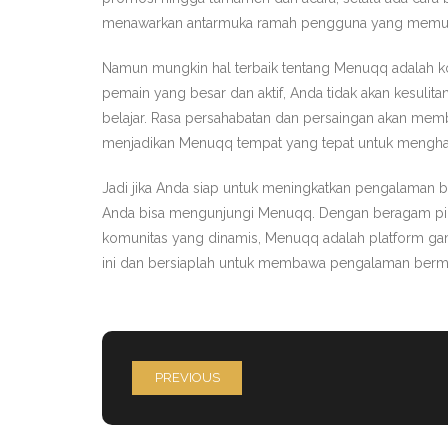
menawarkan antarmuka ramah pengguna yang memud
Namun mungkin hal terbaik tentang Menuqq adalah k
pemain yang besar dan aktif, Anda tidak akan kesulit
belajar. Rasa persahabatan dan persaingan akan mem
menjadikan Menuqq tempat yang tepat untuk mengha
Jadi jika Anda siap untuk meningkatkan pengalaman
Anda bisa mengunjungi Menuqq. Dengan beragam pilih
komunitas yang dinamis, Menuqq adalah platform game 
ini dan bersiaplah untuk membawa pengalaman berma
PREVIOUS