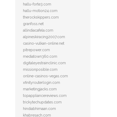
hallu-forte3.com
hallu-motion24.com
therockskippers.com
granfoss.net
allindiacafela.com
alpineskiracing2007.com
casino-vulkan-online.net
pitrepower.com
mediatown360.com
digitaleyestrainclinic.com
missionposible.com
online-casinos-vegas.com
xfinityrouterlogin.com
marketingjacks.com
topappliancereviews.com
trickytechupdates.com
hindiabhimaan.com
khabresach.com