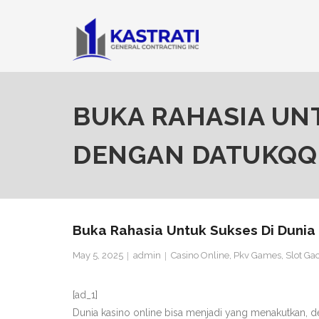
Skip
to
content
BUKA RAHASIA UNT
DENGAN DATUKQQ
Buka Rahasia Untuk Sukses Di Dunia
May 5, 2025
admin
Casino Online
,
Pkv Games
,
Slot Ga
[ad_1]
Dunia kasino online bisa menjadi yang menakutkan, 