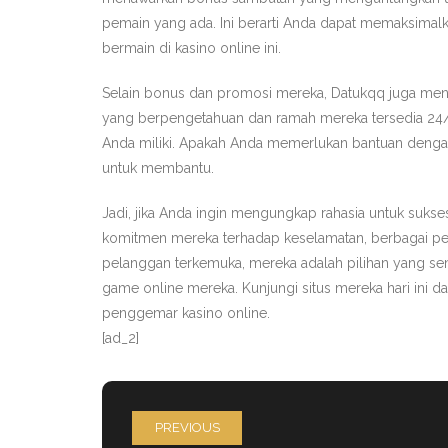
pemain yang ada. Ini berarti Anda dapat memaksima
bermain di kasino online ini.
Selain bonus dan promosi mereka, Datukqq juga men
yang berpengetahuan dan ramah mereka tersedia 24
Anda miliki. Apakah Anda memerlukan bantuan dengan 
untuk membantu.
Jadi, jika Anda ingin mengungkap rahasia untuk sukses 
komitmen mereka terhadap keselamatan, berbagai p
pelanggan terkemuka, mereka adalah pilihan yang s
game online mereka. Kunjungi situs mereka hari ini d
penggemar kasino online.
[ad_2]
PREVIOUS