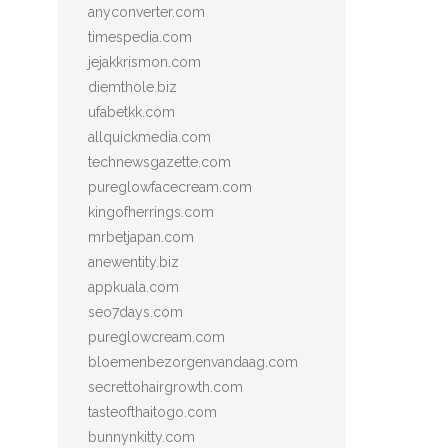
anyconverter.com
timespedia.com
jejakkrismon.com
diemthole.biz
ufabetkk.com
allquickmedia.com
technewsgazette.com
pureglowfacecream.com
kingofherrings.com
mrbetjapan.com
anewentity.biz
appkuala.com
seo7days.com
pureglowcream.com
bloemenbezorgenvandaag.com
secrettohairgrowth.com
tasteofthaitogo.com
bunnynkitty.com