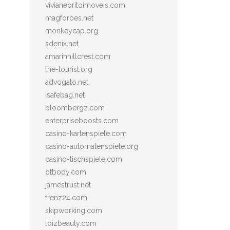
vivianebritoimoveis.com
magforbes.net
monkeycap.org
sdenix.net
amarinhillcrest.com
the-tourist.org
advogato.net
isafebag.net
bloombergz.com
enterpriseboosts.com
casino-kartenspiele.com
casino-automatenspiele.org
casino-tischspiele.com
otbody.com
jamestrust.net
trenz24.com
skipworking.com
loizbeauty.com