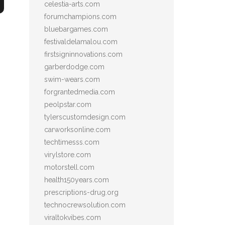
celestia-arts.com
forumchampions.com
bluebargames.com
festivaldelamalou.com
firstsigninnovations.com
garberdodge.com
swim-wears.com
forgrantedmedia.com
peolpstar.com
tylerscustomdesign.com
carworksonline.com
techtimesss.com
virylstore.com
motorstell.com
health150years.com
prescriptions-drug.org
technocrewsolution.com
viraltokvibes.com