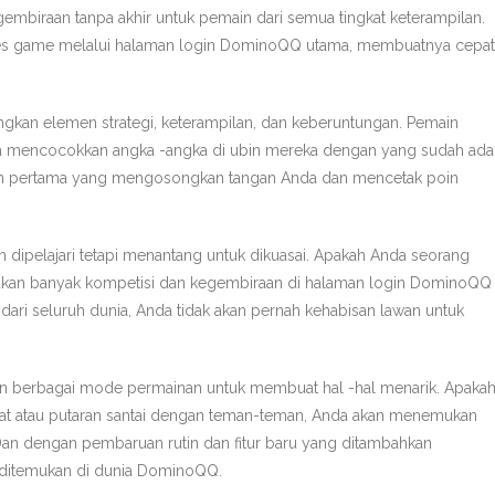
mbiraan tanpa akhir untuk pemain dari semua tingkat keterampilan.
es game melalui halaman login DominoQQ utama, membuatnya cepat
an elemen strategi, keterampilan, dan keberuntungan. Pemain
ba mencocokkan angka -angka di ubin mereka dengan yang sudah ada
main pertama yang mengosongkan tangan Anda dan mencetak poin
dipelajari tetapi menantang untuk dikuasai. Apakah Anda seorang
kan banyak kompetisi dan kegembiraan di halaman login DominoQQ
ri seluruh dunia, Anda tidak akan pernah kehabisan lawan untuk
n berbagai mode permainan untuk membuat hal -hal menarik. Apaka
pat atau putaran santai dengan teman-teman, Anda akan menemukan
Dan dengan pembaruan rutin dan fitur baru yang ditambahkan
k ditemukan di dunia DominoQQ.