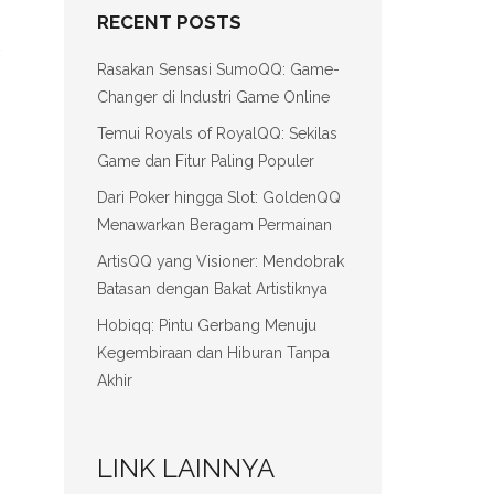
RECENT POSTS
Rasakan Sensasi SumoQQ: Game-
Changer di Industri Game Online
Temui Royals of RoyalQQ: Sekilas
Game dan Fitur Paling Populer
Dari Poker hingga Slot: GoldenQQ
Menawarkan Beragam Permainan
ArtisQQ yang Visioner: Mendobrak
Batasan dengan Bakat Artistiknya
Hobiqq: Pintu Gerbang Menuju
Kegembiraan dan Hiburan Tanpa
Akhir
h
LINK LAINNYA