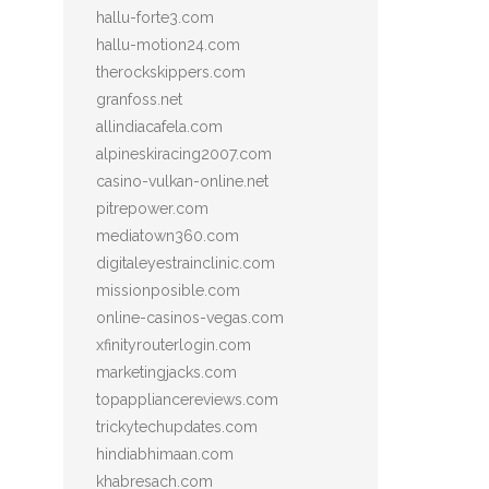
hallu-forte3.com
hallu-motion24.com
therockskippers.com
granfoss.net
allindiacafela.com
alpineskiracing2007.com
casino-vulkan-online.net
pitrepower.com
mediatown360.com
digitaleyestrainclinic.com
missionposible.com
online-casinos-vegas.com
xfinityrouterlogin.com
marketingjacks.com
topappliancereviews.com
trickytechupdates.com
hindiabhimaan.com
khabresach.com