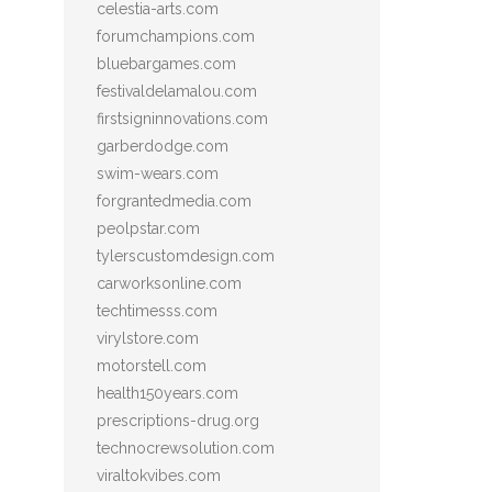
celestia-arts.com
forumchampions.com
bluebargames.com
festivaldelamalou.com
firstsigninnovations.com
garberdodge.com
swim-wears.com
forgrantedmedia.com
peolpstar.com
tylerscustomdesign.com
carworksonline.com
techtimesss.com
virylstore.com
motorstell.com
health150years.com
prescriptions-drug.org
technocrewsolution.com
viraltokvibes.com