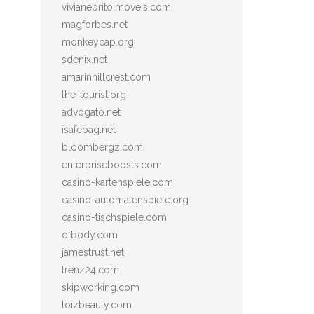
vivianebritoimoveis.com
magforbes.net
monkeycap.org
sdenix.net
amarinhillcrest.com
the-tourist.org
advogato.net
isafebag.net
bloombergz.com
enterpriseboosts.com
casino-kartenspiele.com
casino-automatenspiele.org
casino-tischspiele.com
otbody.com
jamestrust.net
trenz24.com
skipworking.com
loizbeauty.com