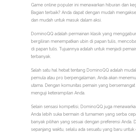
Game online populer ini menawarkan hiburan dan kege
Bagian terbaik? Anda dapat dengan mudah mengaks
dan mudah untuk masuk dalam aksi.
DominoQQ adalah permainan klasik yang menggabungk
bergiliran menempatkan ubin di papan tulis, menco
di papan tulis. Tujuannya adalah untuk menjadi pe
terbanyak.
Salah satu hal hebat tentang DominoQQ adalah mudah 
pemula atau pro berpengalaman, Anda akan menemu
utama. Dengan komunitas pemain yang bersemangat da
menguji keterampilan Anda.
Selain sensasi kompetisi, DominoQQ juga menawarka
Anda lebih suka bermain di turnamen yang serba ce
banyak pilihan yang sesuai dengan preferensi Anda. 
sepanjang waktu, selalu ada sesuatu yang baru untu