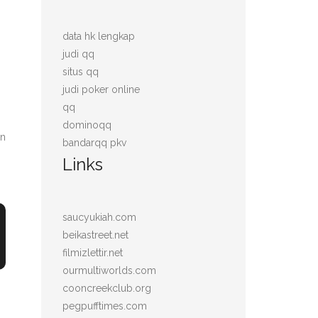
data hk lengkap
judi qq
situs qq
judi poker online
qq
dominoqq
an
bandarqq pkv
Links
saucyukiah.com
beikastreet.net
filmizlettir.net
ourmultiworlds.com
cooncreekclub.org
pegpufftimes.com