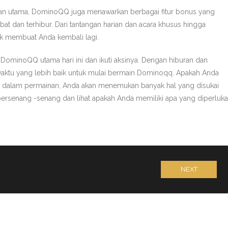
ainan utama, DominoQQ juga menawarkan berbagai fitur bonus yang
at dan terhibur. Dari tantangan harian dan acara khusus hingga
tuk membuat Anda kembali lagi.
ominoQQ utama hari ini dan ikuti aksinya. Dengan hiburan dan
waktu yang lebih baik untuk mulai bermain Dominoqq. Apakah Anda
 dalam permainan, Anda akan menemukan banyak hal yang disukai
uk bersenang -senang dan lihat apakah Anda memiliki apa yang diperluk
NEXT