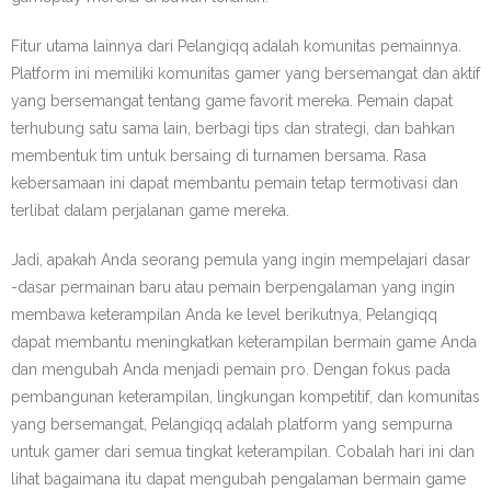
Fitur utama lainnya dari Pelangiqq adalah komunitas pemainnya.
Platform ini memiliki komunitas gamer yang bersemangat dan aktif
yang bersemangat tentang game favorit mereka. Pemain dapat
terhubung satu sama lain, berbagi tips dan strategi, dan bahkan
membentuk tim untuk bersaing di turnamen bersama. Rasa
kebersamaan ini dapat membantu pemain tetap termotivasi dan
terlibat dalam perjalanan game mereka.
Jadi, apakah Anda seorang pemula yang ingin mempelajari dasar
-dasar permainan baru atau pemain berpengalaman yang ingin
membawa keterampilan Anda ke level berikutnya, Pelangiqq
dapat membantu meningkatkan keterampilan bermain game Anda
dan mengubah Anda menjadi pemain pro. Dengan fokus pada
pembangunan keterampilan, lingkungan kompetitif, dan komunitas
yang bersemangat, Pelangiqq adalah platform yang sempurna
untuk gamer dari semua tingkat keterampilan. Cobalah hari ini dan
lihat bagaimana itu dapat mengubah pengalaman bermain game