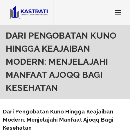
Skip
to
content
Home
DARI PENGOBATAN KUNO
Pkv Games
HINGGA KEAJAIBAN
Slot Gacor
MODERN: MENJELAJAHI
Casino Online
MANFAAT AJOQQ BAGI
SBOBET88
KESEHATAN
Togel Online
Dari Pengobatan Kuno Hingga Keajaiban
Modern: Menjelajahi Manfaat Ajoqq Bagi
Kesehatan