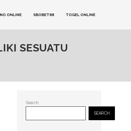
INO ONLINE
SBOBET88
TOGEL ONLINE
IKI SESUATU
Search
SEARCH