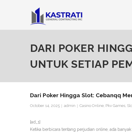
Skip
to
content
DARI POKER HINGG
UNTUK SETIAP PE
Dari Poker Hingga Slot: Cebanqq Me
October 14, 2025
admin
Casino Online
,
Pkv Games
,
Sl
[ad_1]
Ketika berbicara tentang perjudian online, ada banyak 