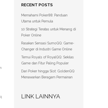
RECENT POSTS
Memahami Poker88: Panduan
Utama untuk Pemula
10 Strategi Teratas untuk Menang di
Poker Online
Rasakan Sensasi SumoQQ: Game-
Changer di Industri Game Online
Temui Royals of RoyalQQ: Sekilas
Game dan Fitur Paling Populer
in
Dari Poker hingga Slot: GoldenQQ
Menawarkan Beragam Permainan
LINK LAINNYA
qq