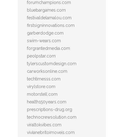
forumchampions.com
bluebargames.com
festivaldelamalou.com
firstsigninnovations.com
garberdodge.com
swim-wears.com
forgrantedmedia.com
peolpstar.com
tylerscustomdesign.com
carworksonline.com
techtimesss.com
virylstore.com
motorstell.com
health150years.com
prescriptions-drug.org
technocrewsolution.com
viraltokvibes.com
vivianebritoimoveis.com