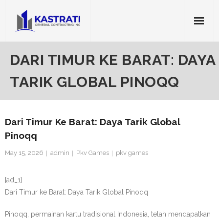
Skip
to
content
Home
DARI TIMUR KE BARAT: DAYA
Pkv Games
TARIK GLOBAL PINOQQ
Slot Gacor
Casino Online
Dari Timur Ke Barat: Daya Tarik Global
Pinoqq
SBOBET88
May 15, 2026
admin
Pkv Games
pkv games
Togel Online
[ad_1]
Dari Timur ke Barat: Daya Tarik Global Pinoqq
Pinoqq, permainan kartu tradisional Indonesia, telah mendapatkan