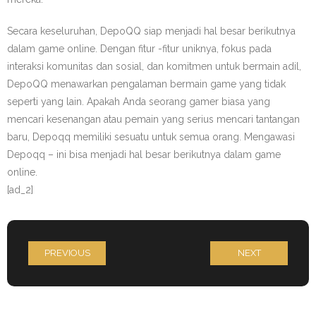
Secara keseluruhan, DepoQQ siap menjadi hal besar berikutnya
dalam game online. Dengan fitur -fitur uniknya, fokus pada
interaksi komunitas dan sosial, dan komitmen untuk bermain adil,
DepoQQ menawarkan pengalaman bermain game yang tidak
seperti yang lain. Apakah Anda seorang gamer biasa yang
mencari kesenangan atau pemain yang serius mencari tantangan
baru, Depoqq memiliki sesuatu untuk semua orang. Mengawasi
Depoqq – ini bisa menjadi hal besar berikutnya dalam game
online.
[ad_2]
PREVIOUS
NEXT