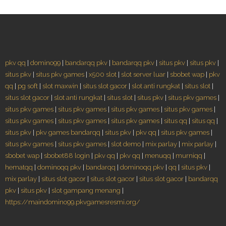
pkv qq
|
domino99
|
bandarqq pkv
|
bandarqq pkv
|
situs pkv
|
situs pkv
|
situs pkv
|
situs pkv games
|
x500 slot
|
slot server luar
|
sbobet wap
|
pkv
qq
|
pg soft
|
slot maxwin
|
situs slot gacor
|
slot anti rungkat
|
situs slot
|
situs slot gacor
|
slot anti rungkat
|
situs slot
|
situs pkv
|
situs pkv games
|
situs pkv games
|
situs pkv games
|
situs pkv games
|
situs pkv games
|
situs pkv games
|
situs pkv games
|
situs pkv games
|
situs qq
|
situs qq
|
situs pkv
|
pkv games bandarqq
|
situs pkv
|
pkv qq
|
situs pkv games
|
situs pkv games
|
situs pkv games
|
slot demo
|
mix parlay
|
mix parlay
|
sbobet wap
|
sbobet88 login
|
pkv qq
|
pkv qq
|
menuqq
|
murniqq
|
hematqq
|
dominoqq pkv
|
bandarqq
|
dominoqq pkv
|
qq
|
situs pkv
|
mix parlay
|
situs slot gacor
|
situs slot gacor
|
situs slot gacor
|
bandarqq
pkv
|
situs pkv
|
slot gampang menang
|
https://maindomino99.pkvgamesresmi.org/