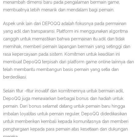
menambah dimensi baru pada pengalaman bermain game,
membuatnya lebih menarik dan mendalam bagi pemain.
Aspek unik lain dari DEPOQQ adalah fokusnya pada permainan
yang adil dan transparansi. Platform ini menggunakan algoritma
canggih untuk memastikan bahwa permainan itu adil dan tidak
memihak, memberi pemain lapangan bermain yang setinggi dan
rasa kepercayaan pada sistem. Komitmen untuk keadilan ini
membuat DepoQQ terpisah dari platform game online lainnya dan
telah membantu membangun basis pemain yang setia dan
berdedikasi.
Selain fitur -fitur inovatif dan komitmennya untuk bermain adil,
DepoQQ juga menawarkan berbagai bonus dan hadiah untuk
pemain. Dari bonus selamat datang untuk pemain baru hingga
imbalan loyalitas untuk pemain reguler, DepoQQ didedikasikan
untuk memberikan kembali kepada komunitasnya dan memberi
penghargaan kepada para pemain atas kesetiaan dan dukungan
mereka.