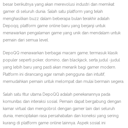
besar berikutnya yang akan merevolusi industri dan memikat
gamer di seluruh dunia. Salah satu platform yang telah
menghasilkan buzz dalam beberapa bulan terakhir adalah
Depoqq, platform game online baru yang berjanji untuk
menawarkan pengalaman game yang unik dan mendalam untuk
pemain dari semua level.
DepoQQ menawarkan berbagai macam game, termasuk klasik
populer seperti poker, domino, dan blackjack, serta judul -judul
yang lebih baru yang pasti akan menarik bagi gamer modern.
Platform ini dirancang agar ramah pengguna dan intuitif,
memudahkan pemain untuk melompat dan mulai bermain segera.
Salah satu fitur utama DepoQQ adalah penekanannya pada
komunitas dan interaksi sosial. Pemain dapat bergabung dengan
kamar virtual dan mengobrol dengan gamer lain dari seluruh
dunia, menciptakan rasa persahabatan dan koneksi yang sering
kurang di platform game online lainnya. Aspek sosial ini