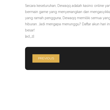
Secara keseluruhan, Dewaqq adalah kasino online y
bermain game yang menyenangkan dan mengasyikkan.
yang ramah pengguna, Dewaqq memiliki semua yang
hiburan. Jadi mengapa menunggu? Daftar akun hari 
besar!
[ad_2]
PREVIOUS