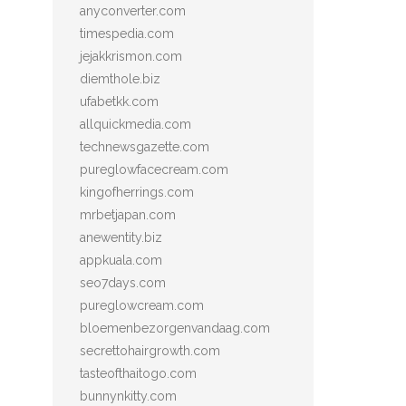
anyconverter.com
timespedia.com
jejakkrismon.com
diemthole.biz
ufabetkk.com
allquickmedia.com
technewsgazette.com
pureglowfacecream.com
kingofherrings.com
mrbetjapan.com
anewentity.biz
appkuala.com
seo7days.com
pureglowcream.com
bloemenbezorgenvandaag.com
secrettohairgrowth.com
tasteofthaitogo.com
bunnynkitty.com