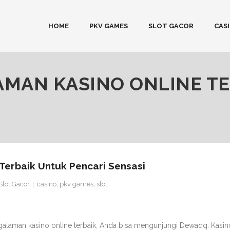
HOME
PKV GAMES
SLOT GACOR
CAS
MAN KASINO ONLINE TE
erbaik Untuk Pencari Sensasi
Slot Gacor
casino
,
pkv games
,
slot
galaman kasino online terbaik, Anda bisa mengunjungi Dewaqq. Kasin