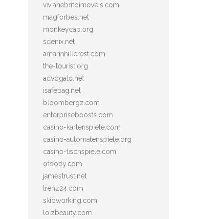
vivianebritoimoveis.com
magforbes.net
monkeycap.org
sdenix.net
amarinhillcrest.com
the-tourist.org
advogato.net
isafebag.net
bloombergz.com
enterpriseboosts.com
casino-kartenspiele.com
casino-automatenspiele.org
casino-tischspiele.com
otbody.com
jamestrust.net
trenz24.com
skipworking.com
loizbeauty.com