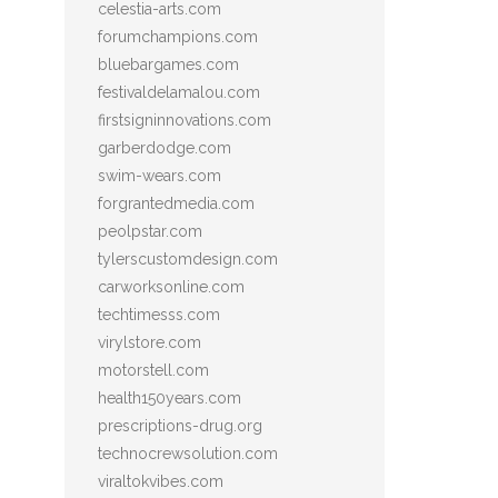
celestia-arts.com
forumchampions.com
bluebargames.com
festivaldelamalou.com
firstsigninnovations.com
garberdodge.com
swim-wears.com
forgrantedmedia.com
peolpstar.com
tylerscustomdesign.com
carworksonline.com
techtimesss.com
virylstore.com
motorstell.com
health150years.com
prescriptions-drug.org
technocrewsolution.com
viraltokvibes.com