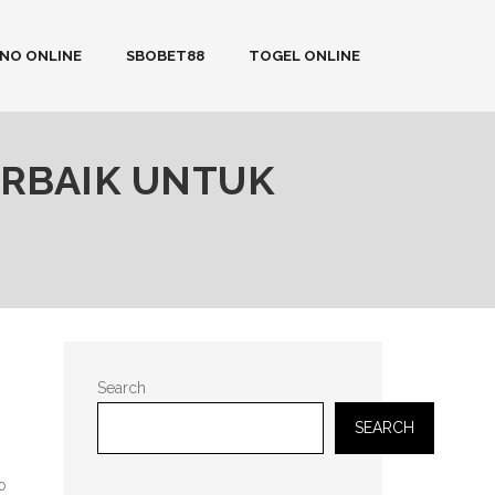
INO ONLINE
SBOBET88
TOGEL ONLINE
RBAIK UNTUK
Search
SEARCH
o