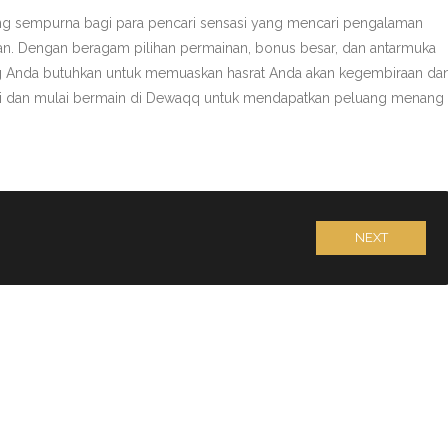
ang sempurna bagi para pencari sensasi yang mencari pengalaman
 Dengan beragam pilihan permainan, bonus besar, dan antarmuka
 Anda butuhkan untuk memuaskan hasrat Anda akan kegembiraan da
ini dan mulai bermain di Dewaqq untuk mendapatkan peluang menang
NEXT