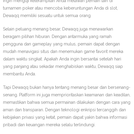
ingin menguji keterampilan Anda melawan pemain lain di
turnamen poker atau mencoba keberuntungan Anda di slot,
Dewaqq memiliki sesuatu untuk semua orang.
Selain peluang menang besar, Dewaqq juga menawarkan
beragam pilihan hiburan. Dengan antarmuka yang ramah
pengguna dan gameplay yang mulus, pemain dapat dengan
mudah menavigasi situs dan menemukan game favorit mereka
dalam waktu singkat. Apakah Anda ingin bersantai setelah hari
yang panjang atau sekadar menghabiskan waktu, Dewaqq siap
membantu Anda.
Tapi Dewaqq bukan hanya tentang menang besar dan bersenang-
senang. Platform ini juga memprioritaskan keamanan dan keadilan,
memastikan bahwa semua permainan dilakukan dengan cara yang
aman dan transparan. Dengan teknologi enkripsi tercanggih dan
kebijakan privasi yang ketat, pemain dapat yakin bahwa informasi
pribadi dan keuangan mereka selalu terlindungi.