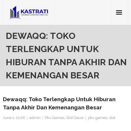
Skip
to
content
Home
DEWAQQ: TOKO
Pkv Games
TERLENGKAP UNTUK
Slot Gacor
HIBURAN TANPA AKHIR DAN
Casino Online
KEMENANGAN BESAR
SBOBET88
Dewaqq: Toko Terlengkap Untuk Hiburan
Togel Online
Tanpa Akhir Dan Kemenangan Besar
June 1, 2026
admin
Pkv Games
,
Slot Gacor
pkv games
,
slot