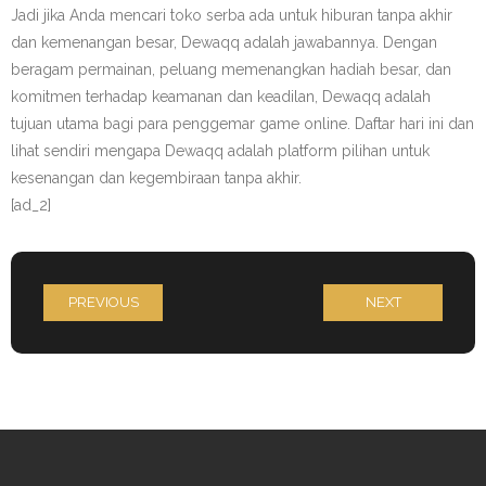
Jadi jika Anda mencari toko serba ada untuk hiburan tanpa akhir
dan kemenangan besar, Dewaqq adalah jawabannya. Dengan
beragam permainan, peluang memenangkan hadiah besar, dan
komitmen terhadap keamanan dan keadilan, Dewaqq adalah
tujuan utama bagi para penggemar game online. Daftar hari ini dan
lihat sendiri mengapa Dewaqq adalah platform pilihan untuk
kesenangan dan kegembiraan tanpa akhir.
[ad_2]
PREVIOUS
NEXT