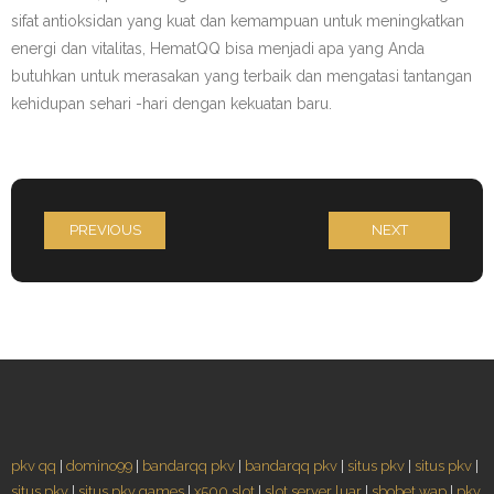
sifat antioksidan yang kuat dan kemampuan untuk meningkatkan
energi dan vitalitas, HematQQ bisa menjadi apa yang Anda
butuhkan untuk merasakan yang terbaik dan mengatasi tantangan
kehidupan sehari -hari dengan kekuatan baru.
PREVIOUS
NEXT
pkv qq
|
domino99
|
bandarqq pkv
|
bandarqq pkv
|
situs pkv
|
situs pkv
|
situs pkv
|
situs pkv games
|
x500 slot
|
slot server luar
|
sbobet wap
|
pkv