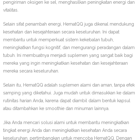
pengiriman oksigen ke sel, menghasilkan peningkatan energi dan
vitalitas.
Selain sifat penambah energi, HematQQ juga dikenal mendukung
kesehatan dan kesejahteraan secara keseluruhan. Ini dapat
membantu untuk memperkuat sistem kekebalan tubuh,
meningkatkan fungsi kognitif, dan mengurangi peradangan dalam
tubuh. Ini membuatnya menjadi suplemen yang sangat baik bagi
mereka yang ingin meningkatkan kesehatan dan kesejahteraan
mereka secara keseluruhan.
Selain itu, HematQQ adalah suplemen alami dan aman, tanpa efek
samping yang diketahui. Juga mudah untuk dimasukkan ke dalam
rutinitas harian Anda, karena dapat diambil dalam bentuk kapsul
atau ditambahkan ke smoothie dan minuman lainnya.
Jika Anda mencari solusi alami untuk membantu meningkatkan
tingkat energi Anda dan meningkatkan kesehatan Anda secara
keseluruhan, pertimbangkan untuk mencoba HematQQ. Dengan