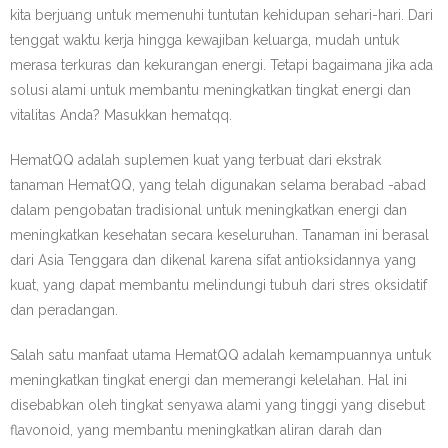
kita berjuang untuk memenuhi tuntutan kehidupan sehari-hari. Dari
tenggat waktu kerja hingga kewajiban keluarga, mudah untuk
merasa terkuras dan kekurangan energi. Tetapi bagaimana jika ada
solusi alami untuk membantu meningkatkan tingkat energi dan
vitalitas Anda? Masukkan hematqq.
HematQQ adalah suplemen kuat yang terbuat dari ekstrak
tanaman HematQQ, yang telah digunakan selama berabad -abad
dalam pengobatan tradisional untuk meningkatkan energi dan
meningkatkan kesehatan secara keseluruhan. Tanaman ini berasal
dari Asia Tenggara dan dikenal karena sifat antioksidannya yang
kuat, yang dapat membantu melindungi tubuh dari stres oksidatif
dan peradangan.
Salah satu manfaat utama HematQQ adalah kemampuannya untuk
meningkatkan tingkat energi dan memerangi kelelahan. Hal ini
disebabkan oleh tingkat senyawa alami yang tinggi yang disebut
flavonoid, yang membantu meningkatkan aliran darah dan