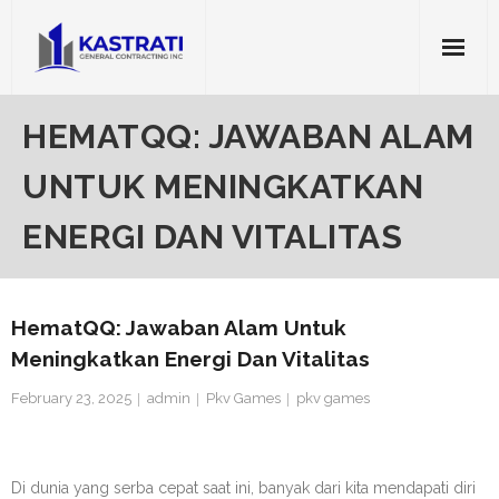
Skip
to
content
Home
HEMATQQ: JAWABAN ALAM
Pkv Games
UNTUK MENINGKATKAN
Slot Gacor
ENERGI DAN VITALITAS
Casino Online
HematQQ: Jawaban Alam Untuk
SBOBET88
Meningkatkan Energi Dan Vitalitas
Togel Online
February 23, 2025
admin
Pkv Games
pkv games
Di dunia yang serba cepat saat ini, banyak dari kita mendapati diri