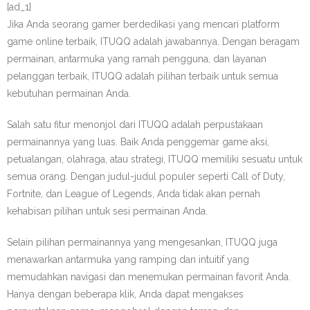
[ad_1]
Jika Anda seorang gamer berdedikasi yang mencari platform
game online terbaik, ITUQQ adalah jawabannya. Dengan beragam
permainan, antarmuka yang ramah pengguna, dan layanan
pelanggan terbaik, ITUQQ adalah pilihan terbaik untuk semua
kebutuhan permainan Anda.
Salah satu fitur menonjol dari ITUQQ adalah perpustakaan
permainannya yang luas. Baik Anda penggemar game aksi,
petualangan, olahraga, atau strategi, ITUQQ memiliki sesuatu untuk
semua orang. Dengan judul-judul populer seperti Call of Duty,
Fortnite, dan League of Legends, Anda tidak akan pernah
kehabisan pilihan untuk sesi permainan Anda.
Selain pilihan permainannya yang mengesankan, ITUQQ juga
menawarkan antarmuka yang ramping dan intuitif yang
memudahkan navigasi dan menemukan permainan favorit Anda.
Hanya dengan beberapa klik, Anda dapat mengakses