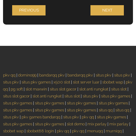
PREVIOUS
NEXT
pkv qq
|
domino99
|
bandarqq pkv
|
bandarqq pkv
|
situs pkv
|
situs pkv
|
situs pkv
|
situs pkv games
|
x500 slot
|
slot server luar
|
sbobet wap
|
pkv
qq
|
pg soft
|
slot maxwin
|
situs slot gacor
|
slot anti rungkat
|
situs slot
|
situs slot gacor
|
slot anti rungkat
|
situs slot
|
situs pkv
|
situs pkv games
|
situs pkv games
|
situs pkv games
|
situs pkv games
|
situs pkv games
|
situs pkv games
|
situs pkv games
|
situs pkv games
|
situs qq
|
situs qq
|
situs pkv
|
pkv games bandarqq
|
situs pkv
|
pkv qq
|
situs pkv games
|
situs pkv games
|
situs pkv games
|
slot demo
|
mix parlay
|
mix parlay
|
sbobet wap
|
sbobet88 login
|
pkv qq
|
pkv qq
|
menuqq
|
murniqq
|