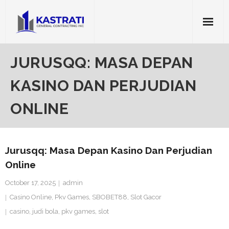
Skip
to
content
Home
JURUSQQ: MASA DEPAN
Pkv Games
KASINO DAN PERJUDIAN
Slot Gacor
ONLINE
Casino Online
Jurusqq: Masa Depan Kasino Dan Perjudian
SBOBET88
Online
Togel Online
October 17, 2025
admin
Casino Online
,
Pkv Games
,
SBOBET88
,
Slot Gacor
casino
,
judi bola
,
pkv games
,
slot