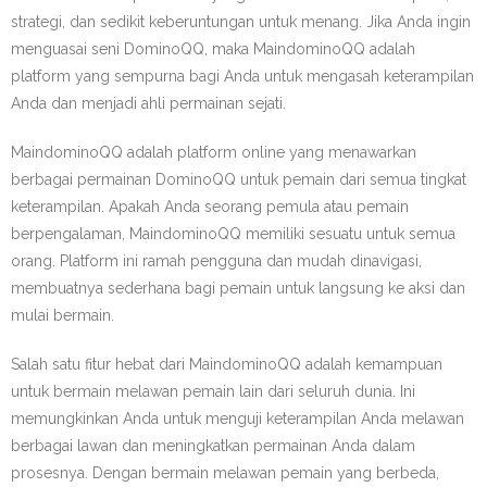
strategi, dan sedikit keberuntungan untuk menang. Jika Anda ingin
menguasai seni DominoQQ, maka MaindominoQQ adalah
platform yang sempurna bagi Anda untuk mengasah keterampilan
Anda dan menjadi ahli permainan sejati.
MaindominoQQ adalah platform online yang menawarkan
berbagai permainan DominoQQ untuk pemain dari semua tingkat
keterampilan. Apakah Anda seorang pemula atau pemain
berpengalaman, MaindominoQQ memiliki sesuatu untuk semua
orang. Platform ini ramah pengguna dan mudah dinavigasi,
membuatnya sederhana bagi pemain untuk langsung ke aksi dan
mulai bermain.
Salah satu fitur hebat dari MaindominoQQ adalah kemampuan
untuk bermain melawan pemain lain dari seluruh dunia. Ini
memungkinkan Anda untuk menguji keterampilan Anda melawan
berbagai lawan dan meningkatkan permainan Anda dalam
prosesnya. Dengan bermain melawan pemain yang berbeda,