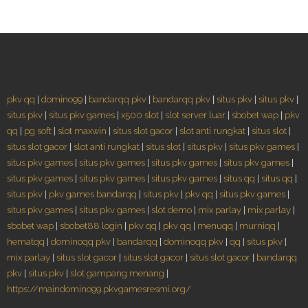
pkv qq
|
domino99
|
bandarqq pkv
|
bandarqq pkv
|
situs pkv
|
situs pkv
|
situs pkv
|
situs pkv games
|
x500 slot
|
slot server luar
|
sbobet wap
|
pkv
qq
|
pg soft
|
slot maxwin
|
situs slot gacor
|
slot anti rungkat
|
situs slot
|
situs slot gacor
|
slot anti rungkat
|
situs slot
|
situs pkv
|
situs pkv games
|
situs pkv games
|
situs pkv games
|
situs pkv games
|
situs pkv games
|
situs pkv games
|
situs pkv games
|
situs pkv games
|
situs qq
|
situs qq
|
situs pkv
|
pkv games bandarqq
|
situs pkv
|
pkv qq
|
situs pkv games
|
situs pkv games
|
situs pkv games
|
slot demo
|
mix parlay
|
mix parlay
|
sbobet wap
|
sbobet88 login
|
pkv qq
|
pkv qq
|
menuqq
|
murniqq
|
hematqq
|
dominoqq pkv
|
bandarqq
|
dominoqq pkv
|
qq
|
situs pkv
|
mix parlay
|
situs slot gacor
|
situs slot gacor
|
situs slot gacor
|
bandarqq
pkv
|
situs pkv
|
slot gampang menang
|
https://maindomino99.pkvgamesresmi.org/