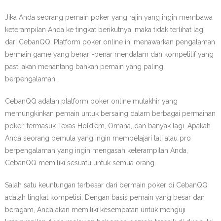
Jika Anda seorang pemain poker yang rajin yang ingin membawa
keterampilan Anda ke tingkat berikutnya, maka tidak terlihat lagi
dari CebanQQ. Platform poker online ini menawarkan pengalaman
bermain game yang benar -benar mendalam dan kompetitif yang
pasti akan menantang bahkan pemain yang paling
berpengalaman.
CebanQQ adalah platform poker online mutakhir yang
memungkinkan pemain untuk bersaing dalam berbagai permainan
poker, termasuk Texas Hold’em, Omaha, dan banyak lagi. Apakah
Anda seorang pemula yang ingin mempelajari tali atau pro
berpengalaman yang ingin mengasah keterampilan Anda,
CebanQQ memiliki sesuatu untuk semua orang.
Salah satu keuntungan terbesar dari bermain poker di CebanQQ
adalah tingkat kompetisi. Dengan basis pemain yang besar dan
beragam, Anda akan memiliki kesempatan untuk menguji