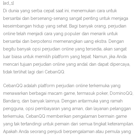
[ad_1]
Di dunia yang serba cepat saat ini, menemukan cara untuk
bersantai dan bersenang-senang sangat penting untuk menjaga
keseimbangan hidup yang sehat. Bagi banyak orang, perjudian
online telah menjadi cara yang populer dan menarik untuk
bersantai dan berpotensi memenangkan uang ekstra. Dengan
begitu banyak opsi perjudian online yang tersedia, akan sangat
luar biasa untuk memilih platform yang tepat. Namun, jika Anda
mencari tujuan perjudian online yang andal dan dapat dipercaya,
tidak terlihat lagi dari CebanQQ.
CebanQQ adalah platform perjudian online terkemuka yang
menawarkan berbagai macam game, termasuk poker, DominoQQ,
Bandarq, dan banyak lainnya. Dengan antarmuka yang ramah
pengguna, opsi pembayaran yang aman, dan layanan pelanggan
terkemuka, CebanQQ memberikan pengalaman bermain game
yang tak tertandingi untuk pemain dari semua tingkat keterampilan.
Apakah Anda seorang penjudi berpengalaman atau pemula yang