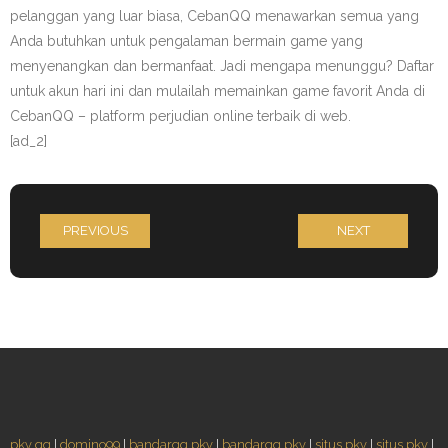
pelanggan yang luar biasa, CebanQQ menawarkan semua yang
Anda butuhkan untuk pengalaman bermain game yang
menyenangkan dan bermanfaat. Jadi mengapa menunggu? Daftar
untuk akun hari ini dan mulailah memainkan game favorit Anda di
CebanQQ – platform perjudian online terbaik di web.
[ad_2]
PREVIOUS
NEXT
pkv qq
|
domino99
|
bandarqq pkv
|
bandarqq pkv
|
situs pkv
|
situs pkv
|