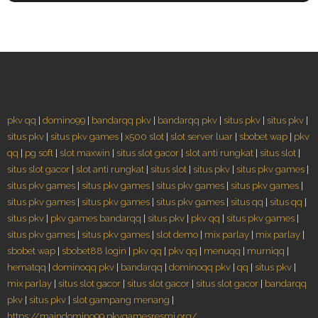
pkv qq
|
domino99
|
bandarqq pkv
|
bandarqq pkv
|
situs pkv
|
situs pkv
|
situs pkv
|
situs pkv games
|
x500 slot
|
slot server luar
|
sbobet wap
|
pkv
qq
|
pg soft
|
slot maxwin
|
situs slot gacor
|
slot anti rungkat
|
situs slot
|
situs slot gacor
|
slot anti rungkat
|
situs slot
|
situs pkv
|
situs pkv games
|
situs pkv games
|
situs pkv games
|
situs pkv games
|
situs pkv games
|
situs pkv games
|
situs pkv games
|
situs pkv games
|
situs qq
|
situs qq
|
situs pkv
|
pkv games bandarqq
|
situs pkv
|
pkv qq
|
situs pkv games
|
situs pkv games
|
situs pkv games
|
slot demo
|
mix parlay
|
mix parlay
|
sbobet wap
|
sbobet88 login
|
pkv qq
|
pkv qq
|
menuqq
|
murniqq
|
hematqq
|
dominoqq pkv
|
bandarqq
|
dominoqq pkv
|
qq
|
situs pkv
|
mix parlay
|
situs slot gacor
|
situs slot gacor
|
situs slot gacor
|
bandarqq
pkv
|
situs pkv
|
slot gampang menang
|
https://maindomino99.pkvgamesresmi.org/