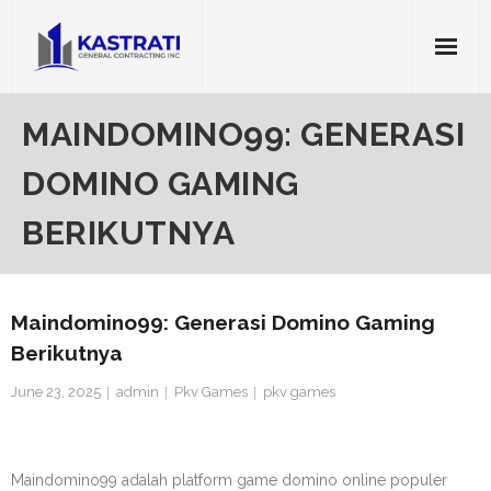
Skip
to
content
Home
MAINDOMINO99: GENERASI
Pkv Games
DOMINO GAMING
Slot Gacor
BERIKUTNYA
Casino Online
Maindomino99: Generasi Domino Gaming
SBOBET88
Berikutnya
Togel Online
June 23, 2025
admin
Pkv Games
pkv games
Maindomino99 adalah platform game domino online populer