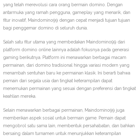
yang telah merevolusi cara orang bermain domino. Dengan
antarmuka yang ramah pengguna, gameplay yang menarik, dan
fitur inovatif, Maindomino99 dengan cepat menjadi tujuan tujuan
bagi penggemar domino di seluruh dunia.
Salah satu fitur utama yang membedakan Maindomino99 dari
platform domino online lainnya adalah fokusnya pada generasi
gaming berikutnya. Platform ini menawarkan berbagai macam
permainan, dari domino tradisional hingga variasi modern yang
menambah sentuhan baru ke permainan klasik. Ini berarti bahwa
pemain dari segala usia dan tingkat keterampilan dapat
menemukan permainan yang sesuai dengan preferensi dan tingkat
keahlian mereka.
Selain menawarkan berbagai permainan, Maindomino99 juga
memberikan aspek sosial untuk bermain game. Pemain dapat
mengobrol satu sama lain, membentuk persahabatan, dan bahkan
bersaing dalam turnamen untuk menunjukkan keterampilan