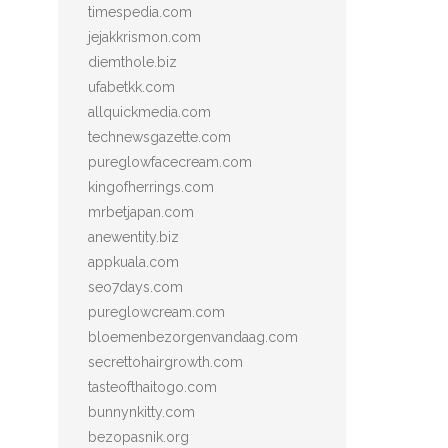
timespedia.com
jejakkrismon.com
diemthole.biz
ufabetkk.com
allquickmedia.com
technewsgazette.com
pureglowfacecream.com
kingofherrings.com
mrbetjapan.com
anewentity.biz
appkuala.com
seo7days.com
pureglowcream.com
bloemenbezorgenvandaag.com
secrettohairgrowth.com
tasteofthaitogo.com
bunnynkitty.com
bezopasnik.org