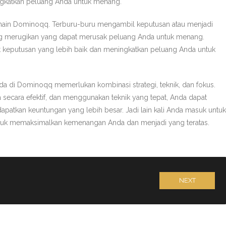
gkatkan peluang Anda untuk menang.
ermain Dominoqq. Terburu-buru mengambil keputusan atau menjadi
ng merugikan yang dapat merusak peluang Anda untuk menang.
 keputusan yang lebih baik dan meningkatkan peluang Anda untuk
 di Dominoqq memerlukan kombinasi strategi, teknik, dan fokus.
cara efektif, dan menggunakan teknik yang tepat, Anda dapat
tkan keuntungan yang lebih besar. Jadi lain kali Anda masuk untuk
 untuk memaksimalkan kemenangan Anda dan menjadi yang teratas.
NEXT