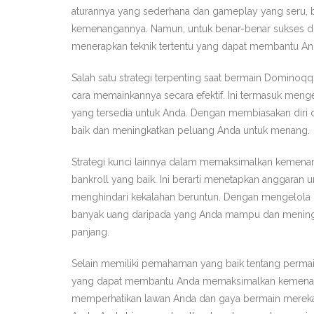
aturannya yang sederhana dan gameplay yang seru
kemenangannya. Namun, untuk benar-benar sukses di 
menerapkan teknik tertentu yang dapat membantu A
Salah satu strategi terpenting saat bermain Domino
cara memainkannya secara efektif. Ini termasuk meng
yang tersedia untuk Anda. Dengan membiasakan diri 
baik dan meningkatkan peluang Anda untuk menang.
Strategi kunci lainnya dalam memaksimalkan keme
bankroll yang baik. Ini berarti menetapkan anggaran u
menghindari kekalahan beruntun. Dengan mengelola u
banyak uang daripada yang Anda mampu dan mening
panjang.
Selain memiliki pemahaman yang baik tentang permain
yang dapat membantu Anda memaksimalkan kemenang
memperhatikan lawan Anda dan gaya bermain mereka