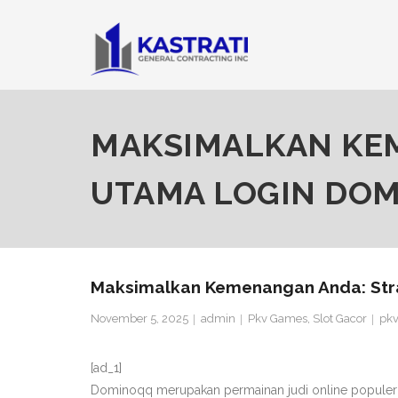
Skip
to
content
MAKSIMALKAN KEM
UTAMA LOGIN DO
Maksimalkan Kemenangan Anda: Str
November 5, 2025
admin
Pkv Games
,
Slot Gacor
pk
[ad_1]
Dominoqq merupakan permainan judi online populer 