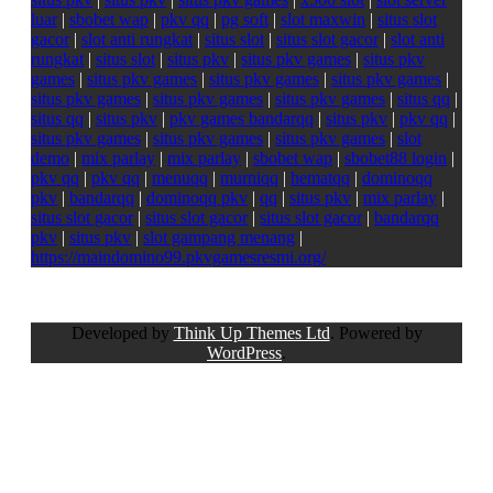
luar
|
sbobet wap
|
pkv qq
|
pg soft
|
slot maxwin
|
situs slot
gacor
|
slot anti rungkat
|
situs slot
|
situs slot gacor
|
slot anti
rungkat
|
situs slot
|
situs pkv
|
situs pkv games
|
situs pkv
games
|
situs pkv games
|
situs pkv games
|
situs pkv games
|
situs pkv games
|
situs pkv games
|
situs pkv games
|
situs qq
|
situs qq
|
situs pkv
|
pkv games bandarqq
|
situs pkv
|
pkv qq
|
situs pkv games
|
situs pkv games
|
situs pkv games
|
slot
demo
|
mix parlay
|
mix parlay
|
sbobet wap
|
sbobet88 login
|
pkv qq
|
pkv qq
|
menuqq
|
murniqq
|
hematqq
|
dominoqq
pkv
|
bandarqq
|
dominoqq pkv
|
qq
|
situs pkv
|
mix parlay
|
situs slot gacor
|
situs slot gacor
|
situs slot gacor
|
bandarqq
pkv
|
situs pkv
|
slot gampang menang
|
https://maindomino99.pkvgamesresmi.org/
Developed by
Think Up Themes Ltd
. Powered by
WordPress
.