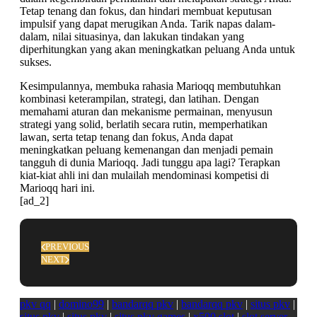
Tetap tenang dan fokus, dan hindari membuat keputusan
impulsif yang dapat merugikan Anda. Tarik napas dalam-
dalam, nilai situasinya, dan lakukan tindakan yang
diperhitungkan yang akan meningkatkan peluang Anda untuk
sukses.
Kesimpulannya, membuka rahasia Marioqq membutuhkan
kombinasi keterampilan, strategi, dan latihan. Dengan
memahami aturan dan mekanisme permainan, menyusun
strategi yang solid, berlatih secara rutin, memperhatikan
lawan, serta tetap tenang dan fokus, Anda dapat
meningkatkan peluang kemenangan dan menjadi pemain
tangguh di dunia Marioqq. Jadi tunggu apa lagi? Terapkan
kiat-kiat ahli ini dan mulailah mendominasi kompetisi di
Marioqq hari ini.
[ad_2]
PREVIOUS
NEXT
pkv qq
|
domino99
|
bandarqq pkv
|
bandarqq pkv
|
situs pkv
|
situs pkv
|
situs pkv
|
situs pkv games
|
x500 slot
|
slot server