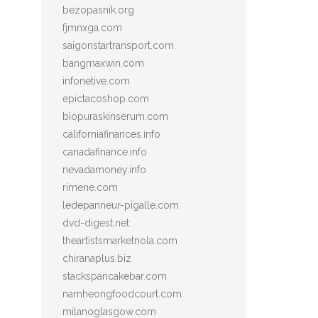
bezopasnik.org
fjmnxga.com
saigonstartransport.com
bangmaxwin.com
infonetive.com
epictacoshop.com
biopuraskinserum.com
californiafinances.info
canadafinance.info
nevadamoney.info
rimene.com
ledepanneur-pigalle.com
dvd-digest.net
theartistsmarketnola.com
chiranaplus.biz
stackspancakebar.com
namheongfoodcourt.com
milanoglasgow.com