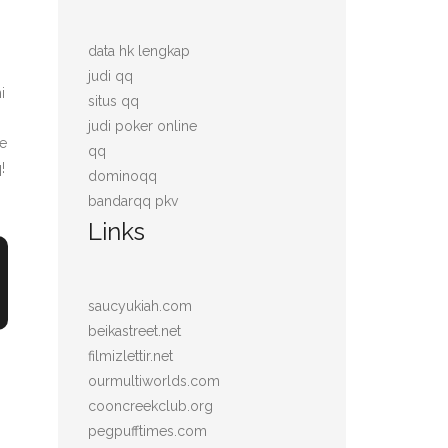
data hk lengkap
judi qq
i
situs qq
judi poker online
ne
qq
!
dominoqq
bandarqq pkv
Links
saucyukiah.com
beikastreet.net
filmizlettir.net
ourmultiworlds.com
cooncreekclub.org
pegpufftimes.com