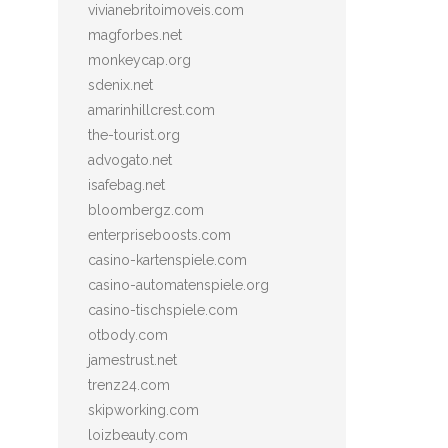
vivianebritoimoveis.com
magforbes.net
monkeycap.org
sdenix.net
amarinhillcrest.com
the-tourist.org
advogato.net
isafebag.net
bloombergz.com
enterpriseboosts.com
casino-kartenspiele.com
casino-automatenspiele.org
casino-tischspiele.com
otbody.com
jamestrust.net
trenz24.com
skipworking.com
loizbeauty.com