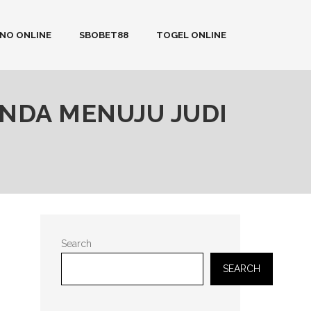
INO ONLINE
SBOBET88
TOGEL ONLINE
NDA MENUJU JUDI
Search
SEARCH