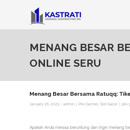
Skip
to
content
MENANG BESAR BE
ONLINE SERU
Menang Besar Bersama Ratuqq: Tiket
January 16, 2025
admin
Pkv Games
,
Slot Gacor
pkv
Apakah Anda merasa beruntung dan ingin menang besa