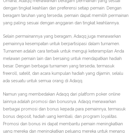
Omaha, Adaqq menawarkan beragam permainan yang sesuai
dengan tingkat keahlian dan preferensi setiap pemain. Dengan
beragam taruhan yang tersedia, pemain dapat memilih permainan
yang paling sesuai dengan anggaran dan tingkat keahliannya.
Selain permainannya yang beragam, Adaqq juga menawarkan
pemainnya kesempatan untuk berpartisipasi dalam turnamen.
Turnamen adalah cara terbaik untuk menguji keterampilan Anda
melawan pemain lain dan bersaing untuk mendapatkan hadiah
besar. Dengan berbagai turnamen yang tersedia, termasuk
freeroll, satelit, dan acara kumpulan hadiah yang dijamin, selalu
ada sesuatu untuk semua orang di Adaqq.
Namun yang membedakan Adaqq dari platform poker online
lainnya adalah promosi dan bonusnya. Adaqq menawarkan
berbagai promosi dan bonus kepada para pemainnya, termasuk
bonus deposit, hadiah uang kembali, dan program loyalitas.
Promosi dan bonus ini dapat membantu pemain meningkatkan
uang mereka dan meningkatkan peluang mereka untuk menang