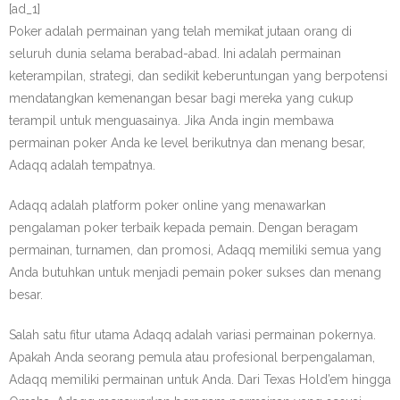
[ad_1]
Poker adalah permainan yang telah memikat jutaan orang di
seluruh dunia selama berabad-abad. Ini adalah permainan
keterampilan, strategi, dan sedikit keberuntungan yang berpotensi
mendatangkan kemenangan besar bagi mereka yang cukup
terampil untuk menguasainya. Jika Anda ingin membawa
permainan poker Anda ke level berikutnya dan menang besar,
Adaqq adalah tempatnya.
Adaqq adalah platform poker online yang menawarkan
pengalaman poker terbaik kepada pemain. Dengan beragam
permainan, turnamen, dan promosi, Adaqq memiliki semua yang
Anda butuhkan untuk menjadi pemain poker sukses dan menang
besar.
Salah satu fitur utama Adaqq adalah variasi permainan pokernya.
Apakah Anda seorang pemula atau profesional berpengalaman,
Adaqq memiliki permainan untuk Anda. Dari Texas Hold’em hingga