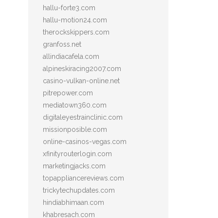
hallu-forte3.com
hallu-motion24.com
therockskippers.com
granfoss.net
allindiacafela.com
alpineskiracing2007.com
casino-vulkan-online.net
pitrepower.com
mediatown360.com
digitaleyestrainclinic.com
missionposible.com
online-casinos-vegas.com
xfinityrouterlogin.com
marketingjacks.com
topappliancereviews.com
trickytechupdates.com
hindiabhimaan.com
khabresach.com