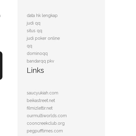
data hk lengkap
h
judi qq
situs qq
judi poker online
qq
dominoqq
bandarqq pkv
Links
saucyukiah.com
beikastreet.net
filmizlettir.net
ourmultiworlds.com
cooncreekclub.org
pegpufftimes.com