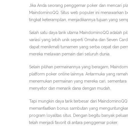
Jika Anda seorang penggemar poker dan mencari platfor
MaindominoQQ. Situs web populer ini menawarkan b
tingkat keterampilan, menjadikannya tujuan yang sem
Salah satu daya tarik utama MaindominoQQ adalah pi
variasi yang lebih unik seperti Omaha dan Seven Ca
dapat menikmati turnamen yang serba cepat dan per
mereka melawan pemain dari seluruh dunia.
Selain pilihan permainannya yang beragam, Maindo
platform poker online lainnya. Antarmuka yang rama
menemukan permainan yang mereka cari, sementara
menyetor dan menarik dana dengan mudah.
Tapi mungkin daya tarik terbesar dari MaindominoQQ
memanfaatkan bonus sambutan yang menguntungkan,
program loyalitas situs. Dengan begitu banyak pel
telah menjadi favorit di antara penggemar poker.