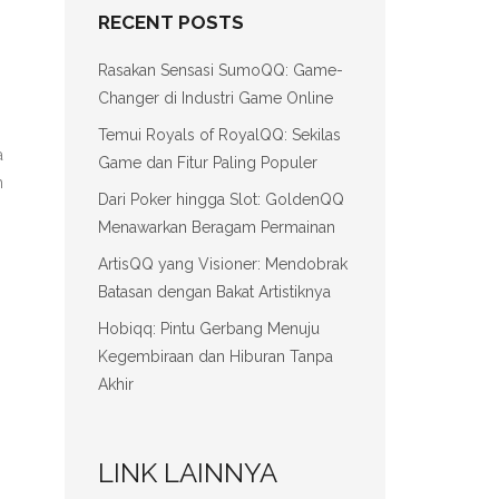
RECENT POSTS
Rasakan Sensasi SumoQQ: Game-
Changer di Industri Game Online
Temui Royals of RoyalQQ: Sekilas
a
Game dan Fitur Paling Populer
n
Dari Poker hingga Slot: GoldenQQ
Menawarkan Beragam Permainan
ArtisQQ yang Visioner: Mendobrak
Batasan dengan Bakat Artistiknya
Hobiqq: Pintu Gerbang Menuju
Kegembiraan dan Hiburan Tanpa
Akhir
LINK LAINNYA