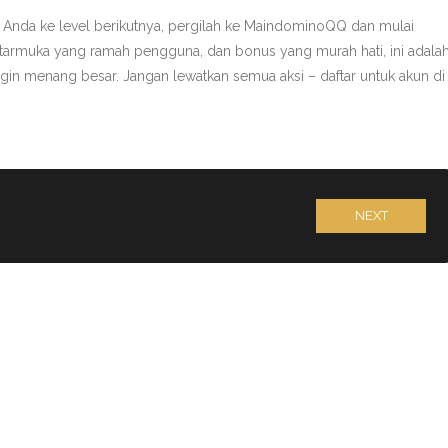
 Anda ke level berikutnya, pergilah ke MaindominoQQ dan mulai
antarmuka yang ramah pengguna, dan bonus yang murah hati, ini adala
in menang besar. Jangan lewatkan semua aksi – daftar untuk akun di
NEXT