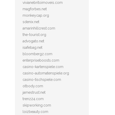
vivianebritoimoveis.com
magforbes.net
monkeycap.org
sdenix.net
amarinhillcrest.com
the-tourist.org
advogato.net
isafebag.net
bloombergz.com
enterpriseboosts.com
casino-kartenspiele.com
casino-automatenspiele.org
casino-tischspiele.com
otbody.com
jamestrust.net
trenz24.com
skipworking.com
loizbeauty.com