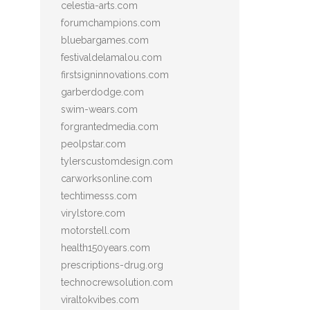
celestia-arts.com
forumchampions.com
bluebargames.com
festivaldelamalou.com
firstsigninnovations.com
garberdodge.com
swim-wears.com
forgrantedmedia.com
peolpstar.com
tylerscustomdesign.com
carworksonline.com
techtimesss.com
virylstore.com
motorstell.com
health150years.com
prescriptions-drug.org
technocrewsolution.com
viraltokvibes.com