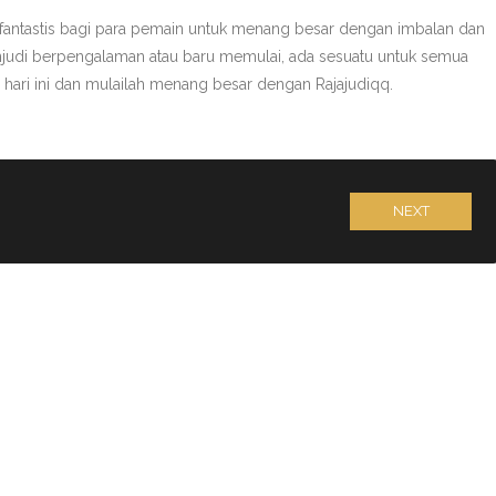
fantastis bagi para pemain untuk menang besar dengan imbalan dan
judi berpengalaman atau baru memulai, ada sesuatu untuk semua
hari ini dan mulailah menang besar dengan Rajajudiqq.
NEXT