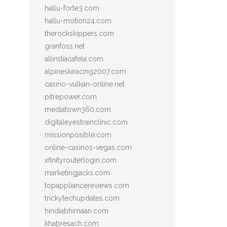
hallu-forte3.com
hallu-motion24.com
therockskippers.com
granfoss.net
allindiacafela.com
alpineskiracing2007.com
casino-vulkan-online.net
pitrepower.com
mediatown360.com
digitaleyestrainclinic.com
missionposible.com
online-casinos-vegas.com
xfinityrouterlogin.com
marketingjacks.com
topappliancereviews.com
trickytechupdates.com
hindiabhimaan.com
khabresach.com