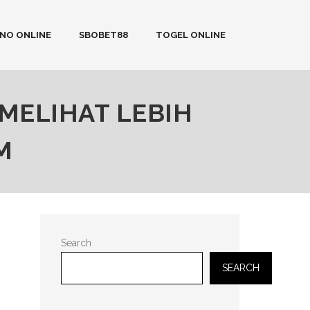
INO ONLINE
SBOBET88
TOGEL ONLINE
MELIHAT LEBIH
M
Search
SEARCH