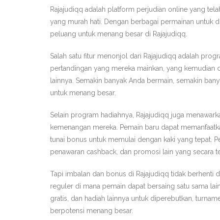
Rajajudiqq adalah platform perjudian online yang te
yang murah hati. Dengan berbagai permainan untuk dip
peluang untuk menang besar di Rajajudiqq.
Salah satu fitur menonjol dari Rajajudiqq adalah pr
pertandingan yang mereka mainkan, yang kemudian dap
lainnya. Semakin banyak Anda bermain, semakin ban
untuk menang besar.
Selain program hadiahnya, Rajajudiqq juga menawa
kemenangan mereka. Pemain baru dapat memanfaatka
tunai bonus untuk memulai dengan kaki yang tepat. 
penawaran cashback, dan promosi lain yang secara ter
Tapi imbalan dan bonus di Rajajudiqq tidak berhenti 
reguler di mana pemain dapat bersaing satu sama lai
gratis, dan hadiah lainnya untuk diperebutkan, turna
berpotensi menang besar.