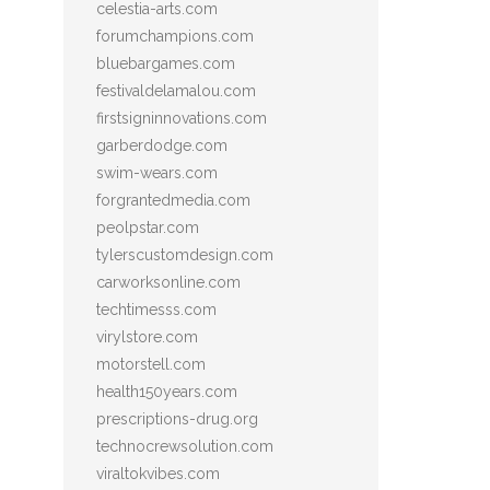
celestia-arts.com
forumchampions.com
bluebargames.com
festivaldelamalou.com
firstsigninnovations.com
garberdodge.com
swim-wears.com
forgrantedmedia.com
peolpstar.com
tylerscustomdesign.com
carworksonline.com
techtimesss.com
virylstore.com
motorstell.com
health150years.com
prescriptions-drug.org
technocrewsolution.com
viraltokvibes.com