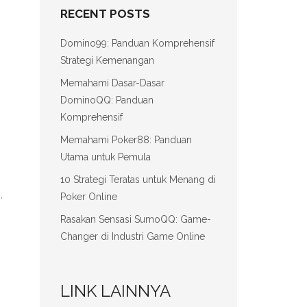
RECENT POSTS
Domino99: Panduan Komprehensif
Strategi Kemenangan
Memahami Dasar-Dasar
DominoQQ: Panduan
Komprehensif
Memahami Poker88: Panduan
Utama untuk Pemula
10 Strategi Teratas untuk Menang di
,
Poker Online
Rasakan Sensasi SumoQQ: Game-
Changer di Industri Game Online
LINK LAINNYA