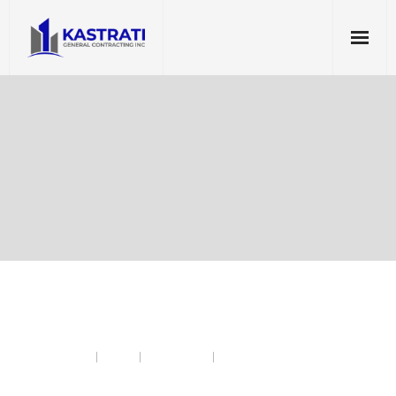
Skip
to
content
Home
MENDEFINISIKAN ULANG
Pkv Games
GAME ONLINE: BAGAIMANA
Slot Gacor
PELANGIQQ MENGAMBIL
Casino Online
ALIH INDUSTRI
SBOBET88
Mendefinisikan Ulang Game Online:
Togel Online
Bagaimana Pelangiqq Mengambil Alih
Industri
January 9, 2025
admin
Pkv Games
pkv games