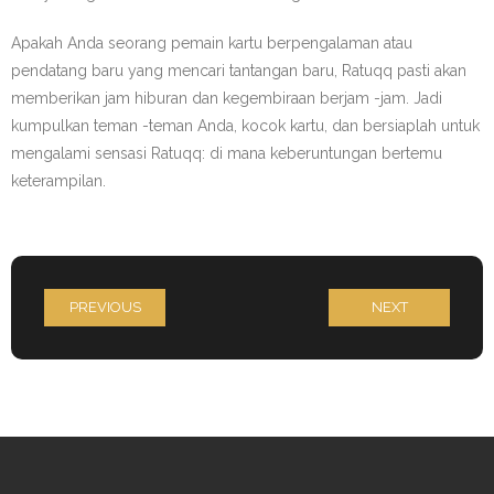
Apakah Anda seorang pemain kartu berpengalaman atau
pendatang baru yang mencari tantangan baru, Ratuqq pasti akan
memberikan jam hiburan dan kegembiraan berjam -jam. Jadi
kumpulkan teman -teman Anda, kocok kartu, dan bersiaplah untuk
mengalami sensasi Ratuqq: di mana keberuntungan bertemu
keterampilan.
PREVIOUS
NEXT