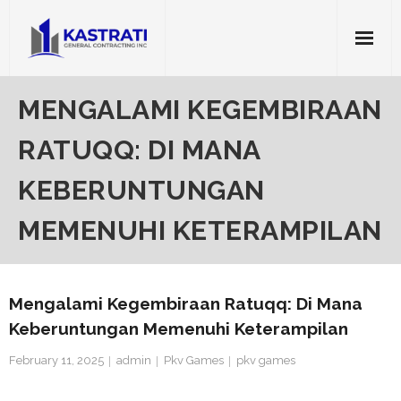
Skip
to
content
Home
MENGALAMI KEGEMBIRAAN
Pkv Games
RATUQQ: DI MANA
Slot Gacor
KEBERUNTUNGAN
Casino Online
MEMENUHI KETERAMPILAN
SBOBET88
Mengalami Kegembiraan Ratuqq: Di Mana
Togel Online
Keberuntungan Memenuhi Keterampilan
February 11, 2025
admin
Pkv Games
pkv games