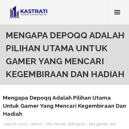
Skip
to
content
Home
MENGAPA DEPOQQ ADALAH
Pkv Games
PILIHAN UTAMA UNTUK
Slot Gacor
GAMER YANG MENCARI
Casino Online
KEGEMBIRAAN DAN HADIAH
SBOBET88
Mengapa Depoqq Adalah Pilihan Utama
Togel Online
Untuk Gamer Yang Mencari Kegembiraan Dan
Hadiah
June 26, 2025
admin
Pkv Games
,
Slot Gacor
pkv games
,
slot