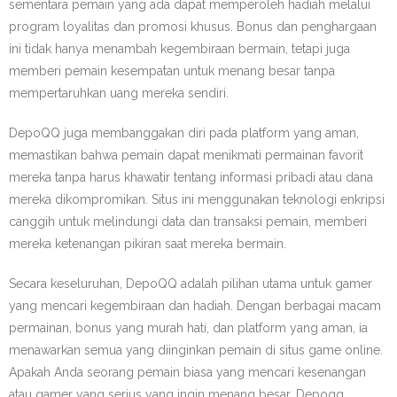
sementara pemain yang ada dapat memperoleh hadiah melalui
program loyalitas dan promosi khusus. Bonus dan penghargaan
ini tidak hanya menambah kegembiraan bermain, tetapi juga
memberi pemain kesempatan untuk menang besar tanpa
mempertaruhkan uang mereka sendiri.
DepoQQ juga membanggakan diri pada platform yang aman,
memastikan bahwa pemain dapat menikmati permainan favorit
mereka tanpa harus khawatir tentang informasi pribadi atau dana
mereka dikompromikan. Situs ini menggunakan teknologi enkripsi
canggih untuk melindungi data dan transaksi pemain, memberi
mereka ketenangan pikiran saat mereka bermain.
Secara keseluruhan, DepoQQ adalah pilihan utama untuk gamer
yang mencari kegembiraan dan hadiah. Dengan berbagai macam
permainan, bonus yang murah hati, dan platform yang aman, ia
menawarkan semua yang diinginkan pemain di situs game online.
Apakah Anda seorang pemain biasa yang mencari kesenangan
atau gamer yang serius yang ingin menang besar, Depoqq