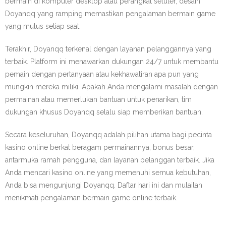
bermain di komputer desktop atau perangkat seluler, desain
Doyanqq yang ramping memastikan pengalaman bermain game
yang mulus setiap saat.
Terakhir, Doyanqq terkenal dengan layanan pelanggannya yang
terbaik. Platform ini menawarkan dukungan 24/7 untuk membantu
pemain dengan pertanyaan atau kekhawatiran apa pun yang
mungkin mereka miliki. Apakah Anda mengalami masalah dengan
permainan atau memerlukan bantuan untuk penarikan, tim
dukungan khusus Doyanqq selalu siap memberikan bantuan.
Secara keseluruhan, Doyanqq adalah pilihan utama bagi pecinta
kasino online berkat beragam permainannya, bonus besar,
antarmuka ramah pengguna, dan layanan pelanggan terbaik. Jika
Anda mencari kasino online yang memenuhi semua kebutuhan,
Anda bisa mengunjungi Doyanqq. Daftar hari ini dan mulailah
menikmati pengalaman bermain game online terbaik.