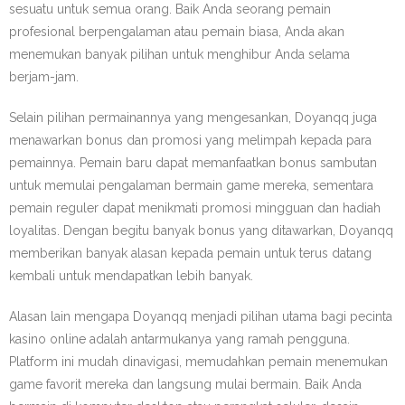
sesuatu untuk semua orang. Baik Anda seorang pemain
profesional berpengalaman atau pemain biasa, Anda akan
menemukan banyak pilihan untuk menghibur Anda selama
berjam-jam.
Selain pilihan permainannya yang mengesankan, Doyanqq juga
menawarkan bonus dan promosi yang melimpah kepada para
pemainnya. Pemain baru dapat memanfaatkan bonus sambutan
untuk memulai pengalaman bermain game mereka, sementara
pemain reguler dapat menikmati promosi mingguan dan hadiah
loyalitas. Dengan begitu banyak bonus yang ditawarkan, Doyanqq
memberikan banyak alasan kepada pemain untuk terus datang
kembali untuk mendapatkan lebih banyak.
Alasan lain mengapa Doyanqq menjadi pilihan utama bagi pecinta
kasino online adalah antarmukanya yang ramah pengguna.
Platform ini mudah dinavigasi, memudahkan pemain menemukan
game favorit mereka dan langsung mulai bermain. Baik Anda