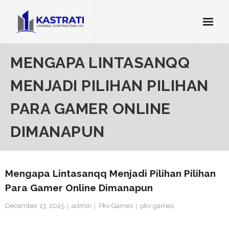
Skip
to
content
Home
MENGAPA LINTASANQQ
Pkv Games
MENJADI PILIHAN PILIHAN
Slot Gacor
PARA GAMER ONLINE
Casino Online
DIMANAPUN
SBOBET88
Mengapa Lintasanqq Menjadi Pilihan Pilihan
Togel Online
Para Gamer Online Dimanapun
December 13, 2025
admin
Pkv Games
pkv games