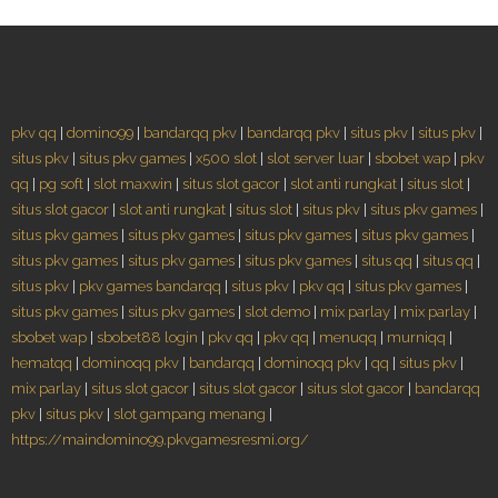
pkv qq
|
domino99
|
bandarqq pkv
|
bandarqq pkv
|
situs pkv
|
situs pkv
|
situs pkv
|
situs pkv games
|
x500 slot
|
slot server luar
|
sbobet wap
|
pkv
qq
|
pg soft
|
slot maxwin
|
situs slot gacor
|
slot anti rungkat
|
situs slot
|
situs slot gacor
|
slot anti rungkat
|
situs slot
|
situs pkv
|
situs pkv games
|
situs pkv games
|
situs pkv games
|
situs pkv games
|
situs pkv games
|
situs pkv games
|
situs pkv games
|
situs pkv games
|
situs qq
|
situs qq
|
situs pkv
|
pkv games bandarqq
|
situs pkv
|
pkv qq
|
situs pkv games
|
situs pkv games
|
situs pkv games
|
slot demo
|
mix parlay
|
mix parlay
|
sbobet wap
|
sbobet88 login
|
pkv qq
|
pkv qq
|
menuqq
|
murniqq
|
hematqq
|
dominoqq pkv
|
bandarqq
|
dominoqq pkv
|
qq
|
situs pkv
|
mix parlay
|
situs slot gacor
|
situs slot gacor
|
situs slot gacor
|
bandarqq
pkv
|
situs pkv
|
slot gampang menang
|
https://maindomino99.pkvgamesresmi.org/