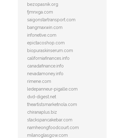
bezopasnik.org
fjmnxga.com
saigonstartransport.com
bangmaxwin.com
infonetive.com
epictacoshop.com
biopuraskinserum.com
californiafinances.info
canadafinance.info
nevadamoney.info
rimene.com
ledepanneur-pigalle.com
dvd-digest.net
theartistsmarketnola.com
chiranaplus.biz
stackspancakebar.com
namheongfoodcourt.com
milanoglasgow.com