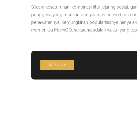
Secara keseluruhan, kombinasi fitur jejaring sosial
pengguna yang mencari pengalaman online baru dan 
penawarannya, kemungkinan popularitasnya hanya aka
memeriksa MurniQQ, sekarang adalah waktu yang tepat
PREVIOUS