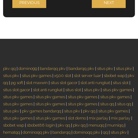
PREVIOUS
NEXT
pkv qq
|
domino99
|
bandarqq pkv
|
bandarqq pkv
|
situs pkv
|
situs pkv
|
situs pkv
|
situs pkv games
|
x500 slot
|
slot server luar
|
sbobet wap
|
pkv
qq
|
pg soft
|
slot maxwin
|
situs slot gacor
|
slot anti rungkat
|
situs slot
|
situs slot gacor
|
slot anti rungkat
|
situs slot
|
situs pkv
|
situs pkv games
|
situs pkv games
|
situs pkv games
|
situs pkv games
|
situs pkv games
|
situs pkv games
|
situs pkv games
|
situs pkv games
|
situs qq
|
situs qq
|
situs pkv
|
pkv games bandarqq
|
situs pkv
|
pkv qq
|
situs pkv games
|
situs pkv games
|
situs pkv games
|
slot demo
|
mix parlay
|
mix parlay
|
sbobet wap
|
sbobet88 login
|
pkv qq
|
pkv qq
|
menuqq
|
murniqq
|
hematqq
|
dominoqq pkv
|
bandarqq
|
dominoqq pkv
|
qq
|
situs pkv
|