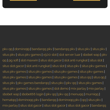
pkv qq
|
domino99
|
bandarqq pkv
|
bandarqq pkv
|
situs pkv
|
situs pkv
|
situs pkv
|
situs pkv games
|
x500 slot
|
slot server luar
|
sbobet wap
|
pkv
qq
|
pg soft
|
slot maxwin
|
situs slot gacor
|
slot anti rungkat
|
situs slot
|
situs slot gacor
|
slot anti rungkat
|
situs slot
|
situs pkv
|
situs pkv games
|
situs pkv games
|
situs pkv games
|
situs pkv games
|
situs pkv games
|
situs pkv games
|
situs pkv games
|
situs pkv games
|
situs qq
|
situs qq
|
situs pkv
|
pkv games bandarqq
|
situs pkv
|
pkv qq
|
situs pkv games
|
situs pkv games
|
situs pkv games
|
slot demo
|
mix parlay
|
mix parlay
|
sbobet wap
|
sbobet88 login
|
pkv qq
|
pkv qq
|
menuqq
|
murniqq
|
hematqq
|
dominoqq pkv
|
bandarqq
|
dominoqq pkv
|
qq
|
situs pkv
|
mix parlay
|
situs slot gacor
|
situs slot gacor
|
situs slot gacor
|
bandarqq