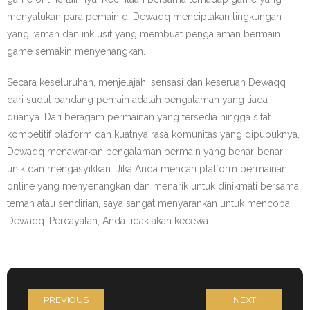
menyatukan para pemain di Dewaqq menciptakan lingkungan
yang ramah dan inklusif yang membuat pengalaman bermain
game semakin menyenangkan.
Secara keseluruhan, menjelajahi sensasi dan keseruan Dewaqq
dari sudut pandang pemain adalah pengalaman yang tiada
duanya. Dari beragam permainan yang tersedia hingga sifat
kompetitif platform dan kuatnya rasa komunitas yang dipupuknya,
Dewaqq menawarkan pengalaman bermain yang benar-benar
unik dan mengasyikkan. Jika Anda mencari platform permainan
online yang menyenangkan dan menarik untuk dinikmati bersama
teman atau sendirian, saya sangat menyarankan untuk mencoba
Dewaqq. Percayalah, Anda tidak akan kecewa.
PREVIOUS
NEXT