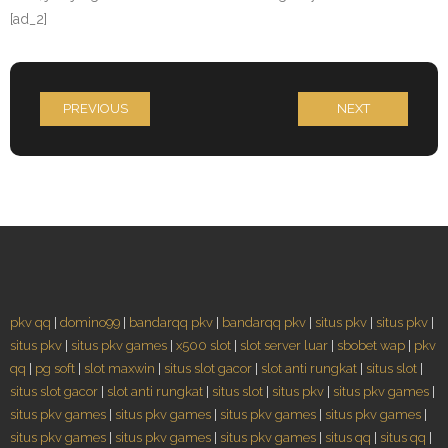
[ad_2]
PREVIOUS
NEXT
pkv qq
|
domino99
|
bandarqq pkv
|
bandarqq pkv
|
situs pkv
|
situs pkv
|
situs pkv
|
situs pkv games
|
x500 slot
|
slot server luar
|
sbobet wap
|
pkv
qq
|
pg soft
|
slot maxwin
|
situs slot gacor
|
slot anti rungkat
|
situs slot
|
situs slot gacor
|
slot anti rungkat
|
situs slot
|
situs pkv
|
situs pkv games
|
situs pkv games
|
situs pkv games
|
situs pkv games
|
situs pkv games
|
situs pkv games
|
situs pkv games
|
situs pkv games
|
situs qq
|
situs qq
|