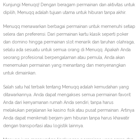
Kunjungi Menuqq! Dengan beragam permainan dan aktivitas untuk
dipilih, Menuqq adalah tujuan utama untuk hiburan tanpa akhir.
Menuqq menawarkan berbagai permainan untuk memenuhi setiap
selera dan preferensi. Dari permainan kartu klasik seperti poker
dan domino hingga permainan slot menarik dan taruhan olahraga,
selalu ada sesuatu untuk semua orang di Menuqq. Apakah Anda
seorang profesional berpengalaman atau pemula, Anda akan
menemukan permainan yang menantang dan menyenangkan
untuk dimainkan.
Salah satu hal terbaik tentang Menuqq adalah kemudahan yang
ditawarkannya. Anda dapat mengakses semua permainan favorit
Anda dari kenyamanan rumah Anda sendiri, tanpa harus
melakukan perjalanan ke kasino fisik atau pusat permainan. Artinya
Anda dapat menikmati berjam-jam hiburan tanpa harus khawatir
dengan transportasi atau logistik lainnya.