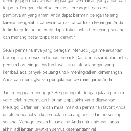
Menuqq juga menawarkan lingkungan permainan yang aman dan
terjamin. Dengan teknologi enkripsi tercanggih dan opsi
pembayaran yang aman, Anda dapat bermain dengan tenang
karena mengetahui bahwa informasi pribadi dan keuangan Anda
terlindungi. Ini berarti Anda dapat fokus untuk bersenang-senang
dan menang besar tanpa rasa khawatir.
Selain permainannya yang beragam, Menuqq juga menawarkan
berbagai promosi dan bonus menarik. Dari bonus sambutan untuk
pemain baru hingga hadiah loyalitas untuk pelanggan yang
kembali, ada banyak peluang untuk meningkatkan kemenangan
Anda dan meningkatkan pengalaman bermain game Anda.
Jadi mengapa menunggu? Bergabunglah dengan jutaan pemain
yang telah menemukan hiburan tanpa akhir yang ditawarkan
Menuqq. Daftar hari ini dan mulai mainkan permainan favorit Anda
untuk mendapatkan kesempatan menang besar dan bersenang-
senang. Menuqq adalah tujuan akhir Anda untuk hiburan tanpa
akhir, jadi jangan lewatkan semua kesenangannya!