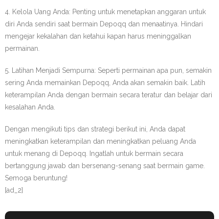
4. Kelola Uang Anda: Penting untuk menetapkan anggaran untuk
diri Anda sendiri saat bermain Depoqq dan menaatinya. Hindari
mengejar kekalahan dan ketahui kapan harus meninggalkan
permainan.
5. Latihan Menjadi Sempurna: Seperti permainan apa pun, semakin
sering Anda memainkan Depoqq, Anda akan semakin baik. Latih
keterampilan Anda dengan bermain secara teratur dan belajar dari
kesalahan Anda.
Dengan mengikuti tips dan strategi berikut ini, Anda dapat
meningkatkan keterampilan dan meningkatkan peluang Anda
untuk menang di Depoqq. Ingatlah untuk bermain secara
bertanggung jawab dan bersenang-senang saat bermain game.
Semoga beruntung!
[ad_2]