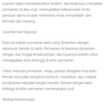
populer dalam beberapa tahun terakhir. Jika Anda baru mengenal
permainan ini atau ingin meningkatkan keterampilan Anda,
panduan utama ini akan membantu Anda mempelajari cara
bermain dan menang.
Cara Bermain Depoqq
Depoqq adalah permainan kartu yang dimainkan dengan
setumpuk standar 52 kartu. Permainan ini biasanya dimainkan
dengan dua hingga empat pemain, dan tujuannya adalah untuk
mendapatkan kartu tertinggi di akhir permainan.
Untuk memulai permainan, setiap pemain dibagikan lima kartu.
Pemain kemudian bergiliran bertaruh, menaikkan, atau melipat
berdasarkan kekuatan tangan mereka. Pemain dengan kartu
tertinggi di akhir permainan memenangkan pot.
Strategi Kemenangan