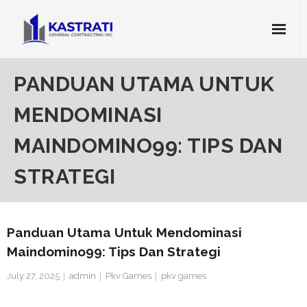
Skip
to
content
Home
PANDUAN UTAMA UNTUK
Pkv Games
MENDOMINASI
Slot Gacor
MAINDOMINO99: TIPS DAN
Casino Online
STRATEGI
SBOBET88
Panduan Utama Untuk Mendominasi
Togel Online
Maindomino99: Tips Dan Strategi
July 27, 2025
admin
Pkv Games
pkv games