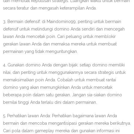
dan membuat keputusan strategis. Luangkan waktu untuk bermain
secara teratur dan mengasah keterampilan Anda.
3. Bermain defensif: di Maindomino99, penting untuk bermain
defensif untuk melindungi domino Anda sendiri dan mencegah
lawan Anda mencetak poin. Cari peluang untuk memblokir
gerakan lawan Anda dan memaksa mereka untuk membuat
permainan yang tidak menguntungkan.
4. Gunakan domino Anda dengan bijak: setiap domino memiliki
nilai, dan penting untuk menggunakannya secara strategis untuk
memaksimalkan poin Anda. Cobalah untuk membuat rantai
domino yang akan memungkinkan Anda untuk mencetak
beberapa poin dalam satu gerakan. Jangan sia-siakan domino
bernilai tinggi Anda terlalu dini dalam permainan.
5. Perhatikan lawan Anda: Perhatikan bagaimana lawan Anda
bermain dan mencoba mengantisipasi gerakan mereka berikutnya.
Cari pola dalam gameplay mereka dan gunakan informasi ini