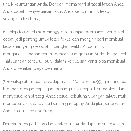
untuk keuntungan Anda. Dengan memahami strategi lawan Anda,
Anda dapat menyesuaikan taktik Anda sendiri untuk tetap
selangkah lebih maju.
6. Tetap fokus: Maindomino99 bisa menjadi permainan yang serba
cepat, jadi penting untuk tetap fokus dan menghindari membuat
kesalahan yang ceroboh. Luangkan waktu Anda untuk
menganalisis papan dan merencanakan gerakan Anda dengan hati
-hati. Jangan terburu -buru dalam keputusan yang bisa membuat
Anda dikenakan biaya permainan.
7. Bersikaplah mudah beradaptasi: Di Maindomino99, gim ini dapat
berubah dengan cepat, jadi penting untuk dapat beradaptasi dan
menyesuaikan strategi Anda sesuai kebutuhan. Jangan takut untuk
mencoba taktik baru atau beralih gameplay Anda jika pendekatan
Anda saat ini tidak berfungsi.
Dengan mengikuti tips dan strategi ini, Anda dapat meningkatkan