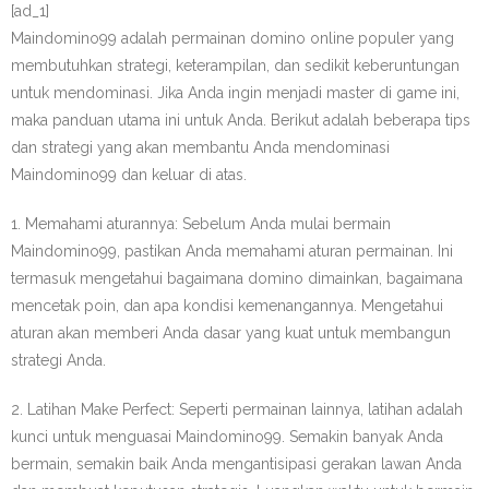
[ad_1]
Maindomino99 adalah permainan domino online populer yang
membutuhkan strategi, keterampilan, dan sedikit keberuntungan
untuk mendominasi. Jika Anda ingin menjadi master di game ini,
maka panduan utama ini untuk Anda. Berikut adalah beberapa tips
dan strategi yang akan membantu Anda mendominasi
Maindomino99 dan keluar di atas.
1. Memahami aturannya: Sebelum Anda mulai bermain
Maindomino99, pastikan Anda memahami aturan permainan. Ini
termasuk mengetahui bagaimana domino dimainkan, bagaimana
mencetak poin, dan apa kondisi kemenangannya. Mengetahui
aturan akan memberi Anda dasar yang kuat untuk membangun
strategi Anda.
2. Latihan Make Perfect: Seperti permainan lainnya, latihan adalah
kunci untuk menguasai Maindomino99. Semakin banyak Anda
bermain, semakin baik Anda mengantisipasi gerakan lawan Anda