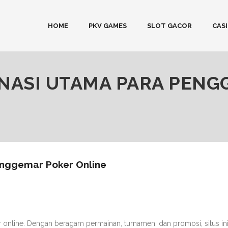
HOME
PKV GAMES
SLOT GACOR
CAS
INASI UTAMA PARA PEN
enggemar Poker Online
r online. Dengan beragam permainan, turnamen, dan promosi, situs in