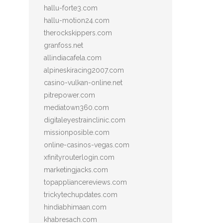
hallu-forte3.com
hallu-motion24.com
therockskippers.com
granfoss.net
allindiacafela.com
alpineskiracing2007.com
casino-vulkan-online.net
pitrepower.com
mediatown360.com
digitaleyestrainclinic.com
missionposible.com
online-casinos-vegas.com
xfinityrouterlogin.com
marketingjacks.com
topappliancereviews.com
trickytechupdates.com
hindiabhimaan.com
khabresach.com