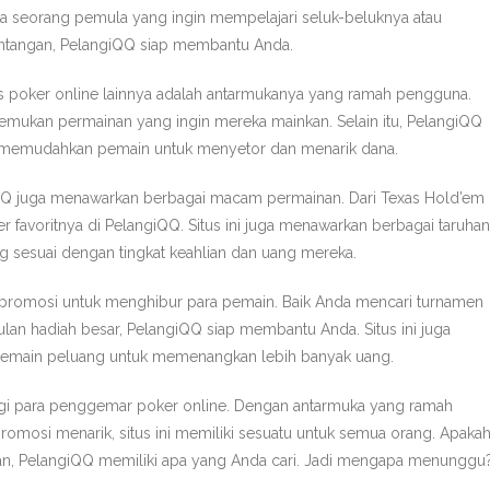
 seorang pemula yang ingin mempelajari seluk-beluknya atau
ntangan, PelangiQQ siap membantu Anda.
s poker online lainnya adalah antarmukanya yang ramah pengguna.
mukan permainan yang ingin mereka mainkan. Selain itu, PelangiQQ
 memudahkan pemain untuk menyetor dan menarik dana.
QQ juga menawarkan berbagai macam permainan. Dari Texas Hold’em
avoritnya di PelangiQQ. Situs ini juga menawarkan berbagai taruhan
 sesuai dengan tingkat keahlian dan uang mereka.
promosi untuk menghibur para pemain. Baik Anda mencari turnamen
lan hadiah besar, PelangiQQ siap membantu Anda. Situs ini juga
emain peluang untuk memenangkan lebih banyak uang.
bagi para penggemar poker online. Dengan antarmuka yang ramah
omosi menarik, situs ini memiliki sesuatu untuk semua orang. Apaka
n, PelangiQQ memiliki apa yang Anda cari. Jadi mengapa menunggu