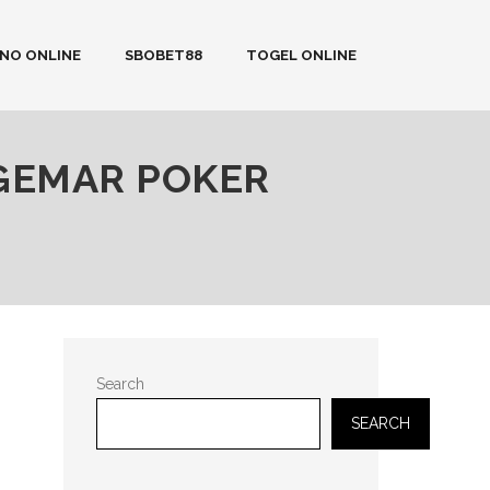
INO ONLINE
SBOBET88
TOGEL ONLINE
GGEMAR POKER
Search
SEARCH
i