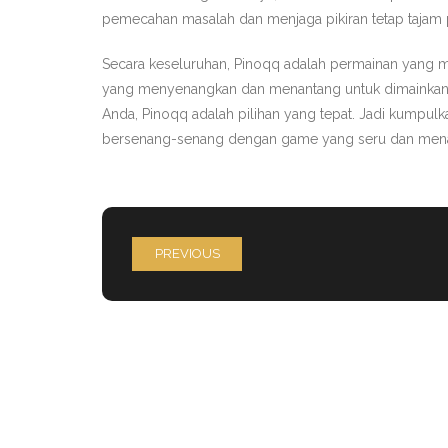
pemecahan masalah dan menjaga pikiran tetap tajam 
Secara keseluruhan, Pinoqq adalah permainan yang 
yang menyenangkan dan menantang untuk dimainkan b
Anda, Pinoqq adalah pilihan yang tepat. Jadi kumpul
bersenang-senang dengan game yang seru dan menari
PREVIOUS