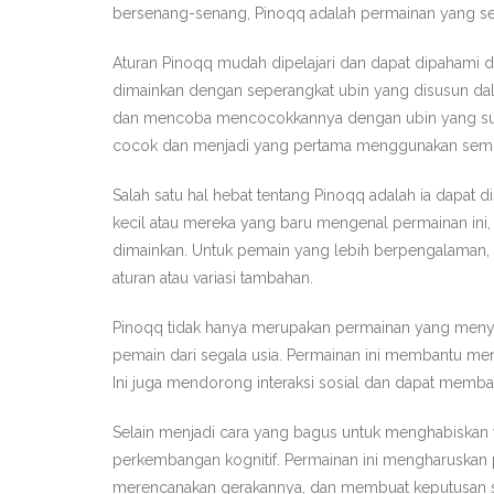
bersenang-senang, Pinoqq adalah permainan yang s
Aturan Pinoqq mudah dipelajari dan dapat dipahami d
dimainkan dengan seperangkat ubin yang disusun dal
dan mencoba mencocokkannya dengan ubin yang sud
cocok dan menjadi yang pertama menggunakan semu
Salah satu hal hebat tentang Pinoqq adalah ia dapa
kecil atau mereka yang baru mengenal permainan ini
dimainkan. Untuk pemain yang lebih berpengalaman
aturan atau variasi tambahan.
Pinoqq tidak hanya merupakan permainan yang menye
pemain dari segala usia. Permainan ini membantu menin
Ini juga mendorong interaksi sosial dan dapat mem
Selain menjadi cara yang bagus untuk menghabiskan w
perkembangan kognitif. Permainan ini mengharuskan
merencanakan gerakannya, dan membuat keputusan st