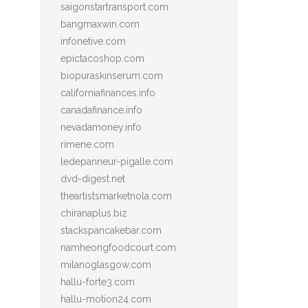
saigonstartransport.com
bangmaxwin.com
infonetive.com
epictacoshop.com
biopuraskinserum.com
californiafinances.info
canadafinance.info
nevadamoney.info
rimene.com
ledepanneur-pigalle.com
dvd-digest.net
theartistsmarketnola.com
chiranaplus.biz
stackspancakebar.com
namheongfoodcourt.com
milanoglasgow.com
hallu-forte3.com
hallu-motion24.com