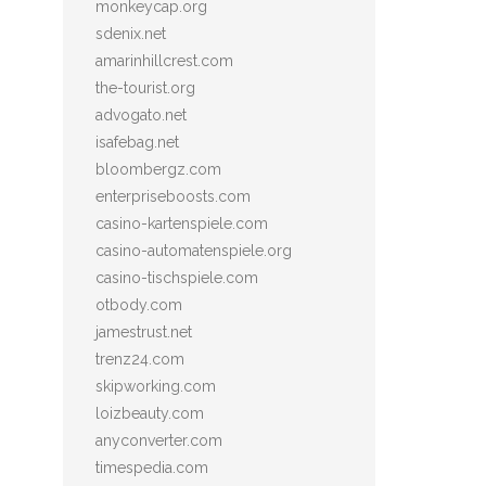
monkeycap.org
sdenix.net
amarinhillcrest.com
the-tourist.org
advogato.net
isafebag.net
bloombergz.com
enterpriseboosts.com
casino-kartenspiele.com
casino-automatenspiele.org
casino-tischspiele.com
otbody.com
jamestrust.net
trenz24.com
skipworking.com
loizbeauty.com
anyconverter.com
timespedia.com