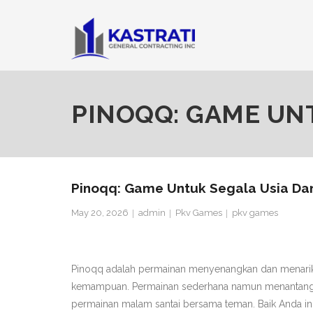
Skip
to
content
PINOQQ: GAME UN
Pinoqq: Game Untuk Segala Usia D
May 20, 2026
admin
Pkv Games
pkv games
Pinoqq adalah permainan menyenangkan dan menarik y
kemampuan. Permainan sederhana namun menantang in
permainan malam santai bersama teman. Baik Anda ing