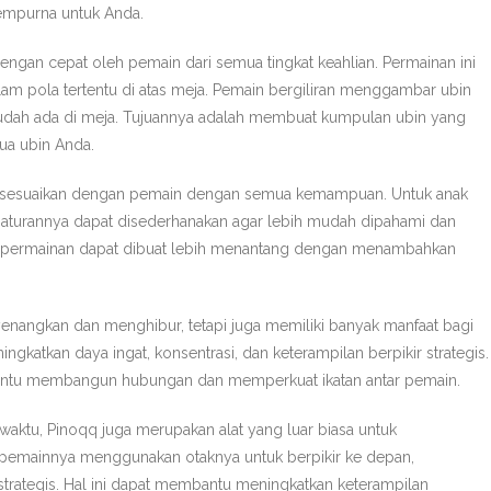
empurna untuk Anda.
engan cepat oleh pemain dari semua tingkat keahlian. Permainan ini
am pola tertentu di atas meja. Pemain bergiliran menggambar ubin
ah ada di meja. Tujuannya adalah membuat kumpulan ubin yang
a ubin Anda.
t disesuaikan dengan pemain dengan semua kemampuan. Untuk anak
, aturannya dapat disederhanakan agar lebih mudah dipahami dan
, permainan dapat dibuat lebih menantang dengan menambahkan
nangkan dan menghibur, tetapi juga memiliki banyak manfaat bagi
gkatkan daya ingat, konsentrasi, dan keterampilan berpikir strategis.
bantu membangun hubungan dan memperkuat ikatan antar pemain.
aktu, Pinoqq juga merupakan alat yang luar biasa untuk
 pemainnya menggunakan otaknya untuk berpikir ke depan,
rategis. Hal ini dapat membantu meningkatkan keterampilan