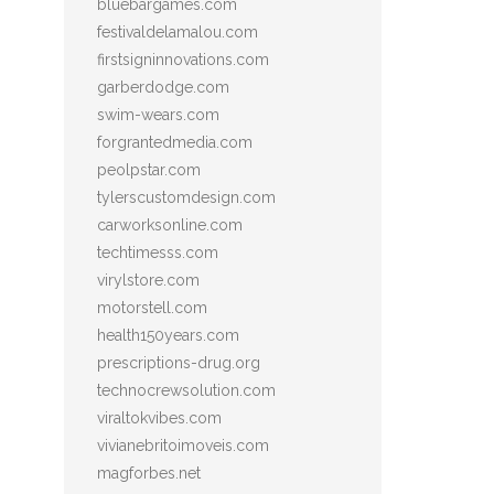
bluebargames.com
festivaldelamalou.com
firstsigninnovations.com
garberdodge.com
swim-wears.com
forgrantedmedia.com
peolpstar.com
tylerscustomdesign.com
carworksonline.com
techtimesss.com
virylstore.com
motorstell.com
health150years.com
prescriptions-drug.org
technocrewsolution.com
viraltokvibes.com
vivianebritoimoveis.com
magforbes.net