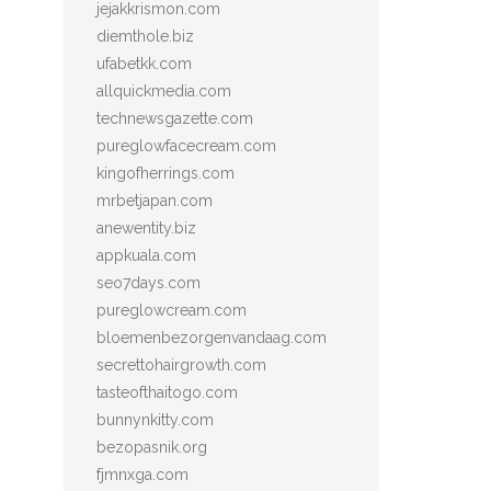
jejakkrismon.com
diemthole.biz
ufabetkk.com
allquickmedia.com
technewsgazette.com
pureglowfacecream.com
kingofherrings.com
mrbetjapan.com
anewentity.biz
appkuala.com
seo7days.com
pureglowcream.com
bloemenbezorgenvandaag.com
secrettohairgrowth.com
tasteofthaitogo.com
bunnynkitty.com
bezopasnik.org
fjmnxga.com