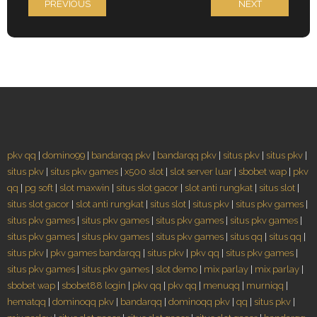
PREVIOUS
NEXT
pkv qq
|
domino99
|
bandarqq pkv
|
bandarqq pkv
|
situs pkv
|
situs pkv
|
situs pkv
|
situs pkv games
|
x500 slot
|
slot server luar
|
sbobet wap
|
pkv
qq
|
pg soft
|
slot maxwin
|
situs slot gacor
|
slot anti rungkat
|
situs slot
|
situs slot gacor
|
slot anti rungkat
|
situs slot
|
situs pkv
|
situs pkv games
|
situs pkv games
|
situs pkv games
|
situs pkv games
|
situs pkv games
|
situs pkv games
|
situs pkv games
|
situs pkv games
|
situs qq
|
situs qq
|
situs pkv
|
pkv games bandarqq
|
situs pkv
|
pkv qq
|
situs pkv games
|
situs pkv games
|
situs pkv games
|
slot demo
|
mix parlay
|
mix parlay
|
sbobet wap
|
sbobet88 login
|
pkv qq
|
pkv qq
|
menuqq
|
murniqq
|
hematqq
|
dominoqq pkv
|
bandarqq
|
dominoqq pkv
|
qq
|
situs pkv
|