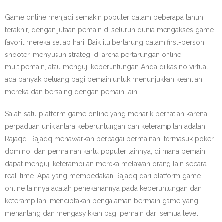
Game online menjadi semakin populer dalam beberapa tahun
terakhir, dengan jutaan pemain di seluruh dunia mengakses game
favorit mereka setiap hari. Baik itu bertarung dalam first-person
shooter, menyusun strategi di arena pertarungan online
multipemain, atau menguji keberuntungan Anda di kasino virtual,
ada banyak peluang bagi pemain untuk menunjukkan keahlian
mereka dan bersaing dengan pemain lain.
Salah satu platform game online yang menarik perhatian karena
perpaduan unik antara keberuntungan dan keterampilan adalah
Rajaqq. Rajaqq menawarkan berbagai permainan, termasuk poker,
domino, dan permainan kartu populer lainnya, di mana pemain
dapat menguji keterampilan mereka melawan orang lain secara
real-time. Apa yang membedakan Rajaqq dari platform game
online lainnya adalah penekanannya pada keberuntungan dan
keterampilan, menciptakan pengalaman bermain game yang
menantang dan mengasyikkan bagi pemain dari semua level.